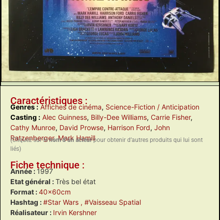
Caractéristiques :
Genres :
Affiches de cinéma
,
Science-Fiction / Anticipation
Casting :
Alec Guinness
,
Billy-Dee Williams
,
Carrie Fisher
,
Cathy Munroe
,
David Prowse
,
Harrison Ford
,
John
Ratzenberger
,
Mark Hamill
(Cliquez sur le
nom d’un acteur
pour obtenir d’autres produits qui lui sont
liés)
Fiche technique :
Année :
1997
Etat général :
Très bel état
Format :
40x60cm
Hashtag :
#Star Wars
, #Vaisseau Spatial
Réalisateur :
Irvin Kershner