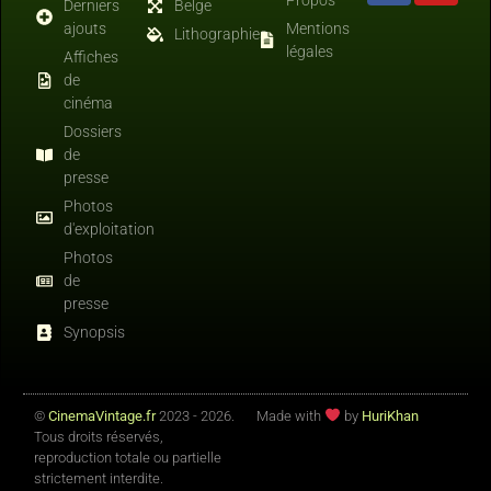
Derniers
Belge
ajouts
Mentions
Lithographies
légales
Affiches
de
cinéma
Dossiers
de
presse
Photos
d'exploitation
Photos
de
presse
Synopsis
©
CinemaVintage.fr
2023 - 2026.
Made with
by
HuriKhan
Tous droits réservés,
reproduction totale ou partielle
strictement interdite.