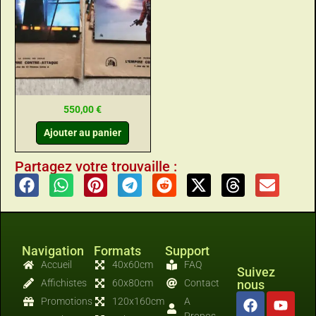
550,00
€
Ajouter au panier
Partagez votre trouvaille :
Navigation
Formats
Support
Accueil
40x60cm
FAQ
Suivez
Affichistes
60x80cm
Contact
nous
Promotions
120x160cm
A
Propos