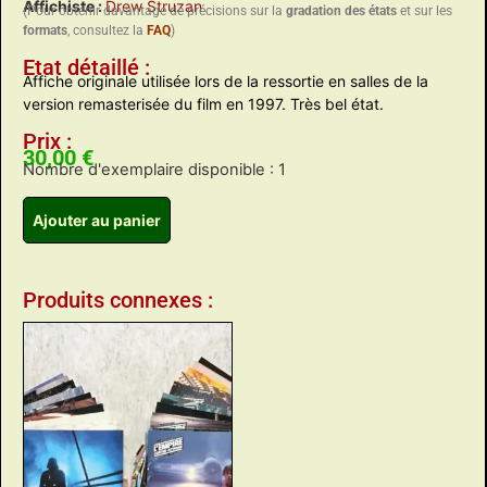
Affichiste :
Drew Struzan
(Pour obtenir davantage de précisions sur la
gradation des états
et sur les
formats
, consultez la
FAQ
)
Etat détaillé :
Affiche originale utilisée lors de la ressortie en salles de la
version remasterisée du film en 1997. Très bel état.
Prix :
30,00
€
Nombre d'exemplaire disponible : 1
Ajouter au panier
Produits connexes :