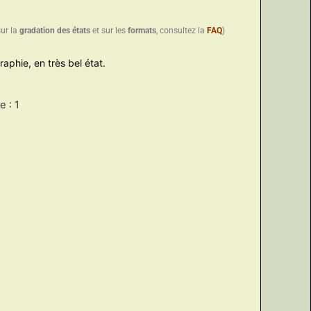
sur la
gradation des états
et sur les
formats
, consultez la
FAQ
)
raphie, en très bel état.
 : 1