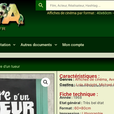
Affiches de cinéma par format :
40x60cm
tation
Autres documents
Mon compte
re d’un tueur
Caractéristiques :
Genres :
Affiches de cinéma
,
Ave
Casting :
Lola Albright
,
Michael 
(Cliquez sur le
nom d’un acteur
pour obte
Fiche technique :
Année :
1968
Etat général :
Très bel état
Format :
60x80cm
Impression :
Lithographie