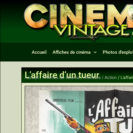
Accueil
Affiches de cinéma
Photos d’exploi
L’affaire d’un tueur
Accueil
/
Affiches de cinéma
/
Aventure / Action
/ L’affai