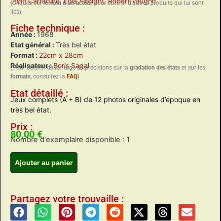
John Carradine
,
Lola Albright
,
Robert Vaughn
(Cliquez sur le
nom d’un acteur
pour obtenir d’autres produits qui lui sont
liés)
Fiche technique :
Année :
1968
Etat général :
Très bel état
Format :
22cm x 28cm
Réalisateur :
Boris Sagal
(Pour obtenir davantage de précisions sur la
gradation des états
et sur les
formats
, consultez la
FAQ
)
Etat détaillé :
Jeux complets (A + B) de 12 photos originales d’époque en
très bel état.
Prix :
80,00
€
Nombre d'exemplaire disponible : 1
Ajouter au panier
Partagez votre trouvaille :