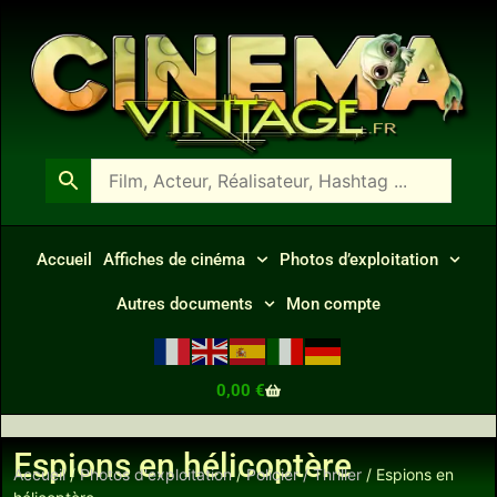
Accueil
Affiches de cinéma
Photos d’exploitation
Autres documents
Mon compte
0,00
€
Espions en hélicoptère
Accueil
/
Photos d'exploitation
/
Policier / Thriller
/ Espions en