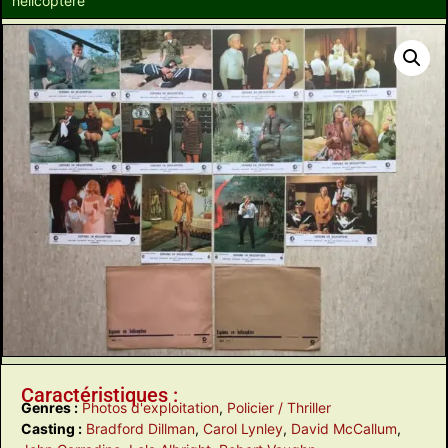
hélicoptère
Caractéristiques :
Genres :
Photos d'exploitation
,
Policier / Thriller
Casting :
Bradford Dillman
,
Carol Lynley
,
David McCallum
,