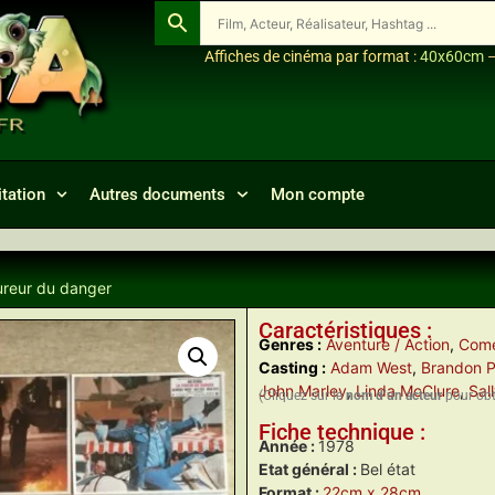
Affiches de cinéma par format :
40x60cm
tation
Autres documents
Mon compte
ureur du danger
Caractéristiques :
Genres :
Aventure / Action
,
Com
Casting :
Adam West
,
Brandon 
John Marley
,
Linda McClure
,
Sall
(Cliquez sur le
nom d’un acteur
pour obte
Fiche technique :
Année :
1978
Etat général :
Bel état
Format :
22cm x 28cm