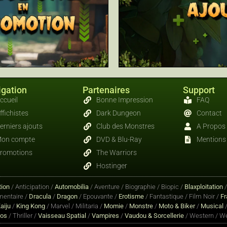
gation
Partenaires
Support
ccueil
Bonne Impression
FAQ
ffichistes
Dark Dungeon
Contact
erniers ajouts
Club des Monstres
A Propos
on compte
DVD & Blu-Ray
Mentions 
romotions
The Warriors
Hostinger
ion
/ Anticipation /
Automobilia
/ Aventure / Biographie / Biopic /
Blaxploitation
entaire /
Dracula
/
Dragon
/ Epouvante /
Erotisme
/ Fantastique / Film Noir /
Fr
aiju
/
King Kong
/ Marvel / Militaria /
Momie
/
Monstre
/
Moto & Biker
/
Musical
/
ros
/ Thriller /
Vaisseau Spatial
/
Vampires
/
Vaudou & Sorcellerie
/ Western / We