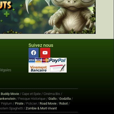
Suivez nous
légales
/
Buddy Movie
/ Cape et Epée / Cinéma Bis /
ankenstein
/ Fresque Historique /
Giallo
/
Godzilla
/
 Péplum /
Pirate
/ Policier /
Road Movie
/
Robot
/
stern Spaghetti /
Zombie & Mort-Vivant