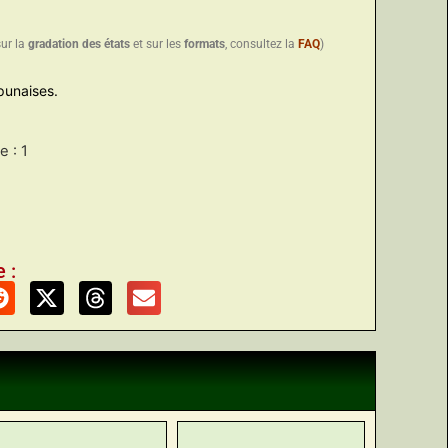
sur la
gradation des états
et sur les
formats
, consultez la
FAQ
)
punaises.
 : 1
 :