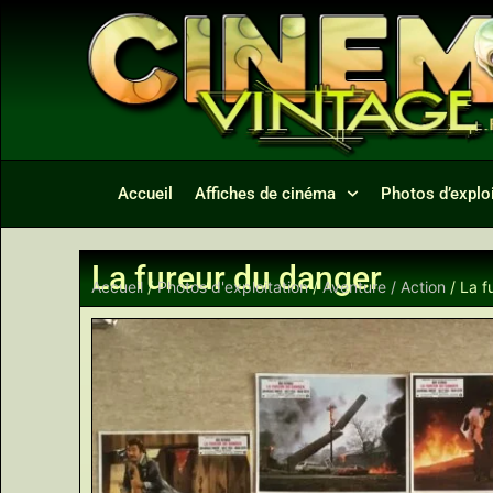
Accueil
Affiches de cinéma
Photos d’exploi
La fureur du danger
Accueil
/
Photos d'exploitation
/
Aventure / Action
/ La f