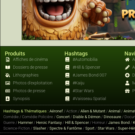
Produits
Hashtags
Navi
Affiches de cinéma
#Automobilia
A
Dossiers de presse
#Hill & Spencer
A
Lithographies
#James Bond 007
D
Photos d'exploitation
#Kaiju
M
Photos de presse
#Star Wars
P
Synopsis
#Vaisseau Spatial
Hashtags & Thématiques :
Aéronef
/ Action /
Alien & Mutant
/
Animal
/
Animat
Comédie / Comédie Policière /
Concert
/
Diable & Démon
/
Dinosaure
/ Docum
Guerre /
Hammer
/
Heroic Fantasy
/
Hill & Spencer
/ Horreur /
James Bond
/
K
Science-Fiction /
Slasher
/
Spectre & Fantôme
/
Sport
/
Star Wars
/
Super-Hé