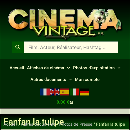
Accueil
Affiches de cinéma
Photos d’exploitation
Autres documents
Mon compte
0,00
€
Fanfan la tulipe
Accueil
/
Autres documents
/
Photos de Presse
/ Fanfan la tulipe