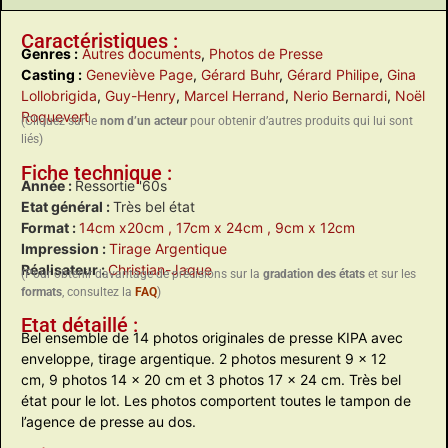
Caractéristiques :
Genres :
Autres documents
,
Photos de Presse
Casting :
Geneviève Page
,
Gérard Buhr
,
Gérard Philipe
,
Gina
Lollobrigida
,
Guy-Henry
,
Marcel Herrand
,
Nerio Bernardi
,
Noël
Roquevert
(Cliquez sur le
nom d’un acteur
pour obtenir d’autres produits qui lui sont
liés)
Fiche technique :
Année :
Ressortie '60s
Etat général :
Très bel état
Format :
14cm x20cm
, 17cm x 24cm
, 9cm x 12cm
Impression :
Tirage Argentique
Réalisateur :
Christian-Jaque
(Pour obtenir davantage de précisions sur la
gradation des états
et sur les
formats
, consultez la
FAQ
)
Etat détaillé :
Bel ensemble de 14 photos originales de presse KIPA avec
enveloppe, tirage argentique. 2 photos mesurent 9 x 12
cm, 9 photos 14 x 20 cm et 3 photos 17 x 24 cm. Très bel
état pour le lot. Les photos comportent toutes le tampon de
l’agence de presse au dos.