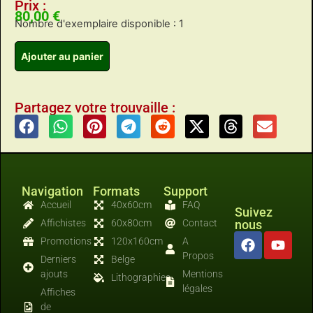
Prix :
80,00
€
Nombre d'exemplaire disponible : 1
Ajouter au panier
Partagez votre trouvaille :
Navigation
Formats
Support
Accueil
40x60cm
FAQ
Suivez
Affichistes
60x80cm
Contact
nous
Promotions
120x160cm
A
Propos
Derniers
Belge
ajouts
Mentions
Lithographies
légales
Affiches
de