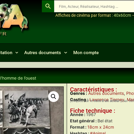
Affiches de cinéma par format :
40x60cm
tation
Autres documents
Mon compte
 l’homme de l’ouest
Caractéristiques :
Genres :
Autres documents
,
Pho
Casting :
Lawrence Tierney
,
Mar
(Cliquez sur le
nom d’un acteur
pour obte
Fiche technique :
Année :
1967
Etat général :
Bel état
Format :
18cm x 24cm
Hashtag :
#Animal