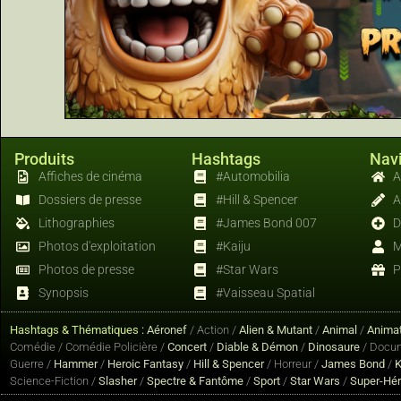
Produits
Hashtags
Navi
Affiches de cinéma
#Automobilia
A
Dossiers de presse
#Hill & Spencer
A
Lithographies
#James Bond 007
D
Photos d'exploitation
#Kaiju
M
Photos de presse
#Star Wars
P
Synopsis
#Vaisseau Spatial
Hashtags & Thématiques :
Aéronef
/ Action /
Alien & Mutant
/
Animal
/
Animat
Comédie / Comédie Policière /
Concert
/
Diable & Démon
/
Dinosaure
/ Docum
Guerre /
Hammer
/
Heroic Fantasy
/
Hill & Spencer
/ Horreur /
James Bond
/
K
Science-Fiction /
Slasher
/
Spectre & Fantôme
/
Sport
/
Star Wars
/
Super-Hé