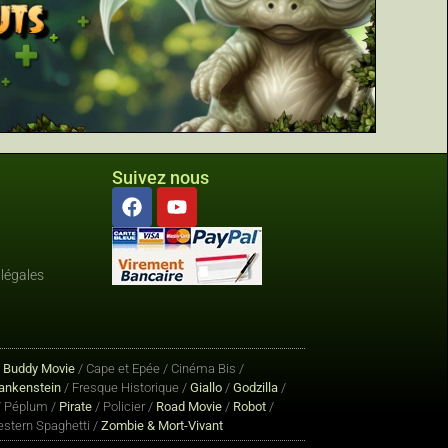
Suivez nous
légales
/
Buddy Movie
/ Cape et Epée / Cinéma Bis /
ankenstein
/ Fresque Historique /
Giallo
/
Godzilla
/
 Péplum /
Pirate
/ Policier /
Road Movie
/
Robot
/
stern Spaghetti /
Zombie & Mort-Vivant