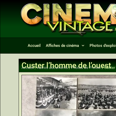
Accueil
Affiches de cinéma
Photos d’exploi
Custer l’homme de l’ouest
Accueil
/
Autres documents
/
Photos de Presse
/ Custer