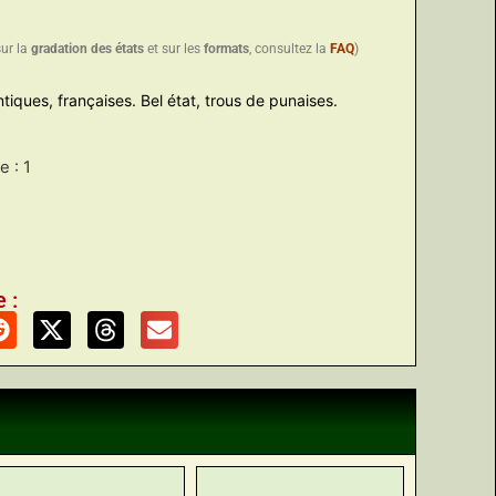
sur la
gradation des états
et sur les
formats
, consultez la
FAQ
)
iques, françaises. Bel état, trous de punaises.
 : 1
 :