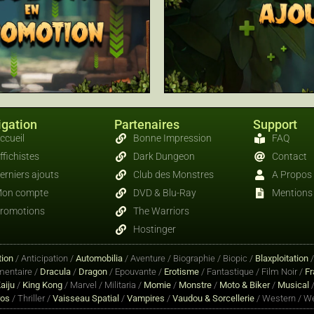
gation
Partenaires
Support
ccueil
Bonne Impression
FAQ
ffichistes
Dark Dungeon
Contact
erniers ajouts
Club des Monstres
A Propos
on compte
DVD & Blu-Ray
Mentions 
romotions
The Warriors
Hostinger
ion
/ Anticipation /
Automobilia
/ Aventure / Biographie / Biopic /
Blaxploitation
entaire /
Dracula
/
Dragon
/ Epouvante /
Erotisme
/ Fantastique / Film Noir /
Fr
aiju
/
King Kong
/ Marvel / Militaria /
Momie
/
Monstre
/
Moto & Biker
/
Musical
/
ros
/ Thriller /
Vaisseau Spatial
/
Vampires
/
Vaudou & Sorcellerie
/ Western / We