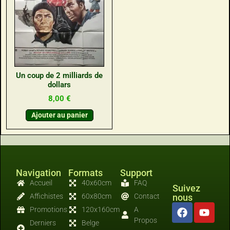
Un coup de 2 milliards de
dollars
8,00
€
Ajouter au panier
Navigation
Formats
Support
Accueil
40x60cm
FAQ
Suivez
Affichistes
60x80cm
Contact
nous
Promotions
120x160cm
A
Propos
Derniers
Belge