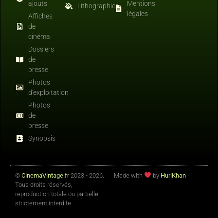
ajouts
Mentions
Lithographies
légales
Affiches
de
cinéma
Dossiers
de
presse
Photos
d'exploitation
Photos
de
presse
Synopsis
©
CinemaVintage.fr
2023 - 2026.
Made with
by
HuriKhan
Tous droits réservés,
reproduction totale ou partielle
strictement interdite.