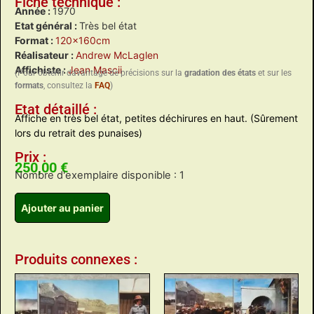
Fiche technique :
Année :
1970
Etat général :
Très bel état
Format :
120x160cm
Réalisateur :
Andrew McLaglen
Affichiste :
Jean Mascii
(Pour obtenir davantage de précisions sur la
gradation des états
et sur les
formats
, consultez la
FAQ
)
Etat détaillé :
Affiche en très bel état, petites déchirures en haut. (Sûrement
lors du retrait des punaises)
Prix :
250,00
€
Nombre d'exemplaire disponible : 1
Ajouter au panier
Produits connexes :