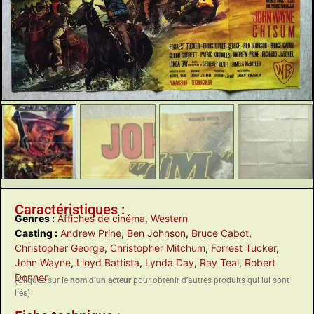
Caractéristiques :
Genres :
Affiches de cinéma
,
Western
Casting :
Andrew Prine
,
Ben Johnson
,
Bruce Cabot
,
Christopher George
,
Christopher Mitchum
,
Forrest Tucker
,
John Wayne
,
Lloyd Battista
,
Lynda Day
,
Ray Teal
,
Robert
Donner
(Cliquez sur le
nom d’un acteur
pour obtenir d’autres produits qui lui sont
liés)