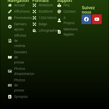
Navigation
Formats
Support
Accueil
40x60cm
FAQ
Suivez
Affichistes
60x80cm
Contact
nous
Promotions
120x160cm
A
Propos
Derniers
Belge
ajouts
Mentions
Lithographies
légales
Affiches
de
cinéma
Dossiers
de
presse
Photos
d'exploitation
Photos
de
presse
Synopsis