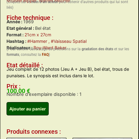
Michael Ripper
,
Warren Mitchell
(Cliquez sur le
nom d’un acteur
pour obtenir d’autres produits qui lui sont
liés)
Fiche technique :
Année :
1969
Etat général :
Bel état
Format :
21cm x 27cm
Hashtag :
#Hammer
, #Vaisseau Spatial
Réalisateur :
Roy-Ward Baker
(Pour obtenir davantage de précisions sur la
gradation des états
et sur les
formats
, consultez la
FAQ
)
Etat détaillé :
Jeu complet de 12 photos (Jeu A + Jeu B), bel état, trous de
punaises. Le synopsis est inclus dans le lot.
Prix :
100,00
€
Nombre d'exemplaire disponible : 1
Ajouter au panier
Produits connexes :