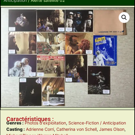
Anticipation
/ Alerte satellite 02
Caractéristiques :
Genres :
Photos d'exploitation
,
Science-Fiction / Anticipation
Casting :
Adrienne Corri
,
Catherina von Schell
,
James Olson
,