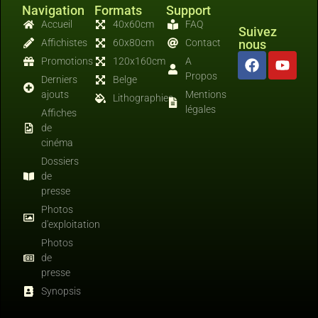
Navigation
Formats
Support
Accueil
40x60cm
FAQ
Suivez
Affichistes
60x80cm
Contact
nous
Promotions
120x160cm
A
Propos
Derniers
Belge
ajouts
Mentions
Lithographies
légales
Affiches
de
cinéma
Dossiers
de
presse
Photos
d'exploitation
Photos
de
presse
Synopsis