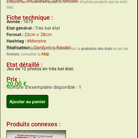
Zucchet
,
Jim Sullivan
,
Tony Kendall
(Cliquez sur le
nom d’un acteur
pour obtenir d’autres produits qui lui sont
liés)
Fiche technique :
Année :
1979
Etat général :
Très bel état
Format :
22cm x 28cm
Hashtag :
#Monstre
Réalisateur :
Gianfranco Parolini
(Pour obtenir davantage de précisions sur la
gradation des états
et sur les
formats
, consultez la
FAQ
)
Etat détaillé :
Jeu de 12 photos en très bel état.
Prix :
20,00
€
Nombre d'exemplaire disponible : 1
Ajouter au panier
Produits connexes :