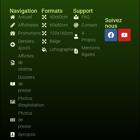
Navigation
Formats
Support
Accueil
40x60cm
FAQ
Suivez
Affichistes
60x80cm
Contact
nous
Promotions
120x160cm
A
Propos
Derniers
Belge
ajouts
Mentions
Lithographies
légales
Affiches
de
cinéma
Dossiers
de
presse
Photos
d'exploitation
Photos
de
presse
Synopsis