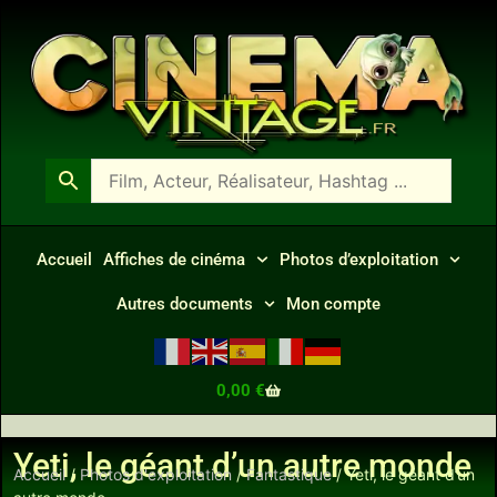
Accueil
Affiches de cinéma
Photos d’exploitation
Autres documents
Mon compte
0,00
€
Yeti, le géant d’un autre monde
Accueil
/
Photos d'exploitation
/
Fantastique
/ Yeti, le géant d’un