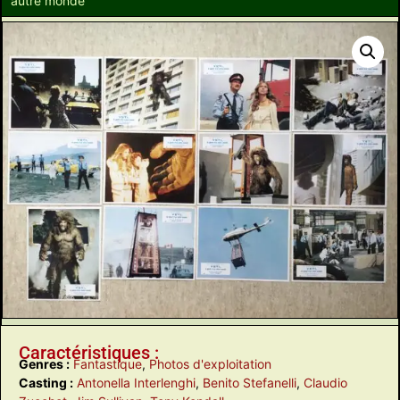
autre monde
Caractéristiques :
Genres :
Fantastique
,
Photos d'exploitation
Casting :
Antonella Interlenghi
,
Benito Stefanelli
,
Claudio