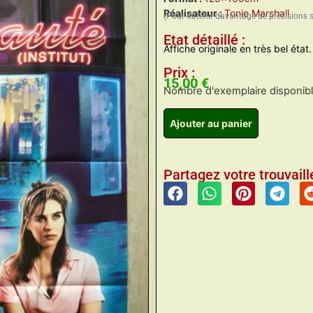
Réalisateur :
Tonie Marshall
(Pour obtenir davantage de précisions 
Etat détaillé :
Affiche originale en très bel état.
Prix :
15,00
€
Nombre d'exemplaire disponible
Ajouter au panier
Partagez votre trouvaille