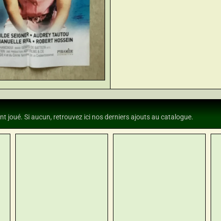
nt joué. Si aucun, retrouvez ici nos derniers ajouts au catalogue.