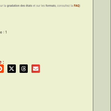
sur la
gradation des états
et sur les
formats
, consultez la
FAQ
)
 : 1
 :