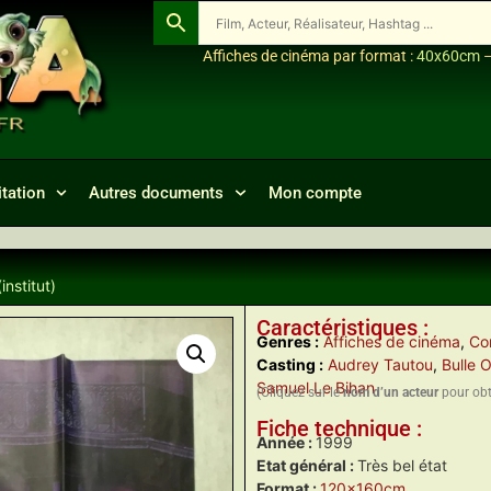
Affiches de cinéma par format :
40x60cm
tation
Autres documents
Mon compte
nstitut)
Caractéristiques :
Genres :
Affiches de cinéma
,
Co
Casting :
Audrey Tautou
,
Bulle O
Samuel Le Bihan
(Cliquez sur le
nom d’un acteur
pour obte
Fiche technique :
Année :
1999
Etat général :
Très bel état
Format :
120x160cm