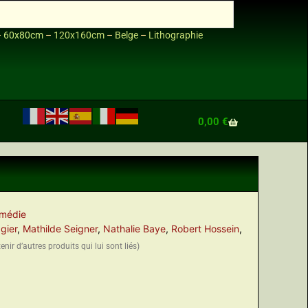
–
60x80cm
–
120x160cm
–
Belge
–
Lithographie
0,00
€
médie
gier
,
Mathilde Seigner
,
Nathalie Baye
,
Robert Hossein
,
nir d’autres produits qui lui sont liés)