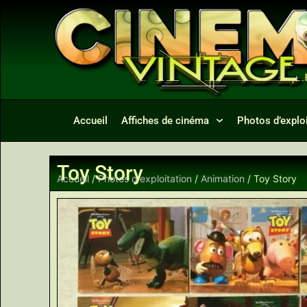
Accueil
Affiches de cinéma
Photos d’exploi
Toy Story
Accueil
/
Photos d'exploitation
/
Animation
/ Toy Story