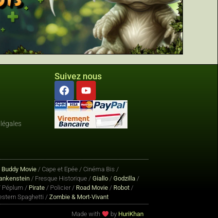
Suivez nous
légales
/
Buddy Movie
/ Cape et Epée / Cinéma Bis /
ankenstein
/ Fresque Historique /
Giallo
/
Godzilla
/
 Péplum /
Pirate
/ Policier /
Road Movie
/
Robot
/
stern Spaghetti /
Zombie & Mort-Vivant
Made with
by
HuriKhan