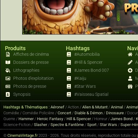
Produits
Hashtags
Navi
Affiches de cinéma
#Automobilia
A
Dossiers de presse
#Hill & Spencer
A
Lithographies
#James Bond 007
D
Photos d'exploitation
#Kaiju
M
Photos de presse
#Star Wars
P
Synopsis
#Vaisseau Spatial
Hashtags & Thématiques :
Aéronef
/ Action /
Alien & Mutant
/
Animal
/
Animat
Comédie / Comédie Policière /
Concert
/
Diable & Démon
/
Dinosaure
/ Docum
Guerre /
Hammer
/
Heroic Fantasy
/
Hill & Spencer
/ Horreur /
James Bond
/
K
Science-Fiction /
Slasher
/
Spectre & Fantôme
/
Sport
/
Star Wars
/
Super-Hé
©
CinemaVintage.fr
2023 - 2026. Tous droits réservés, reproduction totale ou pa