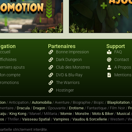
gation
Partenaires
Support
ccueil
Bonne Impression
FAQ
ffichistes
Dark Dungeon
Contact
erniers ajouts
Club des Monstres
A Propos
on compte
DVD & Blu-Ray
Mentions 
romotions
The Warriors
Hostinger
ion
/ Anticipation /
Automobilia
/ Aventure / Biographie / Biopic /
Blaxploitation
entaire /
Dracula
/
Dragon
/ Epouvante /
Erotisme
/ Fantastique / Film Noir /
Fr
aiju
/
King Kong
/ Marvel / Militaria /
Momie
/
Monstre
/
Moto & Biker
/
Musical
/
ros
/ Thriller /
Vaisseau Spatial
/
Vampires
/
Vaudou & Sorcellerie
/ Western / We
rtielle strictement interdite.