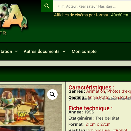
Affiches de cinéma par format :
40x60cm
tation
Autres documents
Mon compte
Caractéristiques :
Genres :
Animation
,
Photos d'exp
Casting :
Annie Potts
,
Don Rickl
(Cliquez sur le
nom d’un acteur
pour obte
Fiche technique :
Année :
1996
Etat général :
Très bel état
Format :
21cm x 27cm
Hashtag :
#Dinosaure
, #Robot