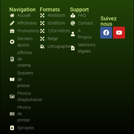
Navigation
Formats
Support
Accueil
40x60cm
FAQ
Suivez
Affichistes
60x80cm
Contact
nous
Promotions
120x160cm
A
Propos
Derniers
Belge
ajouts
Mentions
Lithographies
légales
Affiches
de
cinéma
Dossiers
de
presse
Photos
d'exploitation
Photos
de
presse
Synopsis