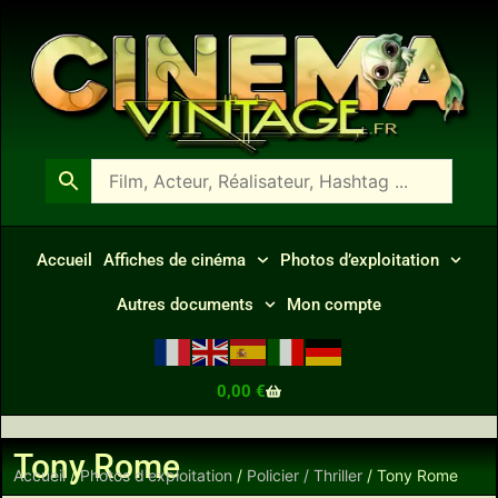
Accueil
Affiches de cinéma
Photos d’exploitation
Autres documents
Mon compte
0,00
€
Tony Rome
Accueil
/
Photos d'exploitation
/
Policier / Thriller
/ Tony Rome