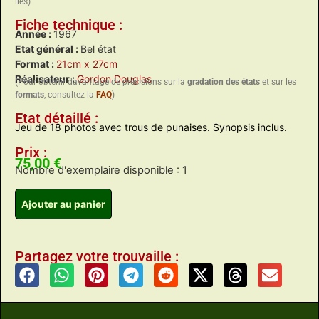
liés)
Fiche technique :
Année :
1967
Etat général :
Bel état
Format :
21cm x 27cm
Réalisateur :
Gordon Douglas
(Pour obtenir davantage de précisions sur la
gradation des états
et sur les
formats
, consultez la
FAQ
)
Etat détaillé :
Jeu de 18 photos avec trous de punaises. Synopsis inclus.
Prix :
75,00
€
Nombre d'exemplaire disponible : 1
Ajouter au panier
Partagez votre trouvaille :