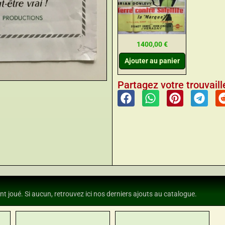
1400,00
€
Ajouter au panier
Partagez votre trouvaille
nt joué. Si aucun, retrouvez ici nos derniers ajouts au catalogue.