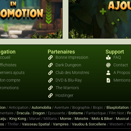
gation
Partenaires
Support
ccueil
Bonne Impression
FAQ
ffichistes
Dark Dungeon
Contact
erniers ajouts
Club des Monstres
A Propos
on compte
DVD & Blu-Ray
Mentions 
romotions
The Warriors
Hostinger
ion
/ Anticipation /
Automobilia
/ Aventure / Biographie / Biopic /
Blaxploitation
entaire /
Dracula
/
Dragon
/ Epouvante /
Erotisme
/ Fantastique / Film Noir /
Fr
aiju
/
King Kong
/ Marvel / Militaria /
Momie
/
Monstre
/
Moto & Biker
/
Musical
/
ros
/ Thriller /
Vaisseau Spatial
/
Vampires
/
Vaudou & Sorcellerie
/ Western / We