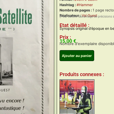
Hashtag :
#Hammer
Nombre de pages :
1 page recto
Réalisateur :
Val Guest
(Pour obtenir davantage de précisions 
Etat détaillé :
Synopsis original d’époque en be
Prix :
15,00
€
Nombre d'exemplaire disponible
Ajouter au panier
Produits connexes :