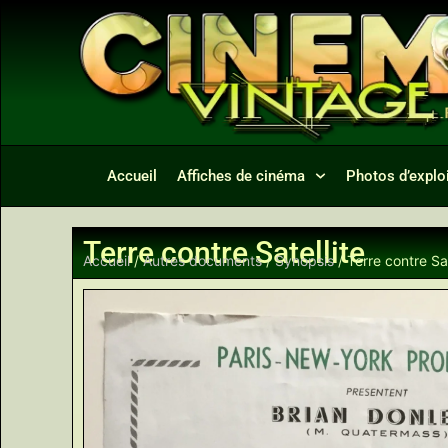
Accueil
Affiches de cinéma
Photos d’exploi
Terre contre Satellite
Accueil
/
Autres documents
/
Synopsis
/ Terre contre Sat