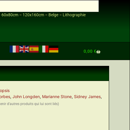
–
60x80cm
–
120x160cm
–
Belge
–
Lithographie
0,00
€
opsis
orbes
,
John Longden
,
Marianne Stone
,
Sidney James
,
nir d’autres produits qui lui sont liés)