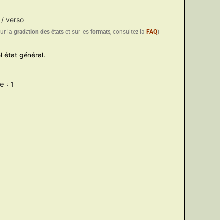
 / verso
sur la
gradation des états
et sur les
formats
, consultez la
FAQ
)
l état général.
 : 1