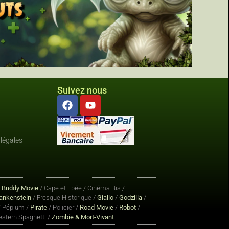
Suivez nous
légales
/
Buddy Movie
/ Cape et Epée / Cinéma Bis /
ankenstein
/ Fresque Historique /
Giallo
/
Godzilla
/
 Péplum /
Pirate
/ Policier /
Road Movie
/
Robot
/
stern Spaghetti /
Zombie & Mort-Vivant