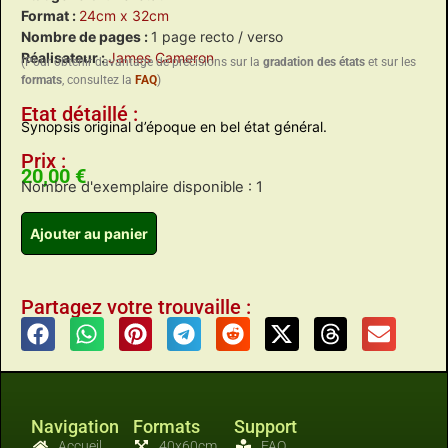
Format :
24cm x 32cm
Nombre de pages :
1 page recto / verso
Réalisateur :
James Cameron
(Pour obtenir davantage de précisions sur la
gradation des états
et sur les
formats
, consultez la
FAQ
)
Etat détaillé :
Synopsis original d’époque en bel état général.
Prix :
20,00
€
Nombre d'exemplaire disponible : 1
Ajouter au panier
Partagez votre trouvaille :
Navigation
Formats
Support
Accueil
40x60cm
FAQ