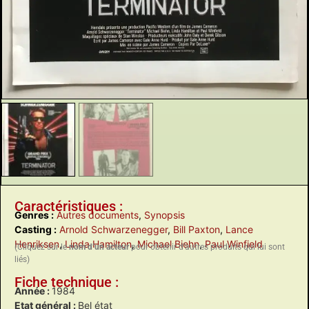
Caractéristiques :
Genres :
Autres documents
,
Synopsis
Casting :
Arnold Schwarzenegger
,
Bill Paxton
,
Lance
Henriksen
,
Linda Hamilton
,
Michael Biehn
,
Paul Winfield
(Cliquez sur le
nom d’un acteur
pour obtenir d’autres produits qui lui sont
liés)
Fiche technique :
Année :
1984
Etat général :
Bel état