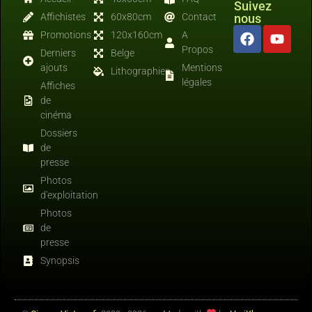
Suivez
Affichistes
60x80cm
Contact
nous
Promotions
120x160cm
A
Propos
Derniers
Belge
ajouts
Mentions
Lithographies
légales
Affiches
de
cinéma
Dossiers
de
presse
Photos
d'exploitation
Photos
de
presse
Synopsis