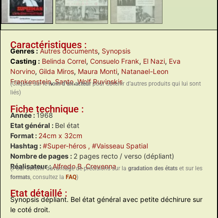
Caractéristiques :
Genres :
Autres documents
,
Synopsis
Casting :
Belinda Correl
,
Consuelo Frank
,
El Nazi
,
Eva
Norvino
,
Gilda Miros
,
Maura Monti
,
Natanael-Leon
Frankenstein
,
Santo
,
Wolf Ruvinskis
(Cliquez sur le
nom d’un acteur
pour obtenir d’autres produits qui lui sont
liés)
Fiche technique :
Année :
1968
Etat général :
Bel état
Format :
24cm x 32cm
Hashtag :
#Super-héros
, #Vaisseau Spatial
Nombre de pages :
2 pages recto / verso (dépliant)
Réalisateur :
Alfredo B. Crevenna
(Pour obtenir davantage de précisions sur la
gradation des états
et sur les
formats
, consultez la
FAQ
)
Etat détaillé :
Synopsis dépliant. Bel état général avec petite déchirure sur
le coté droit.