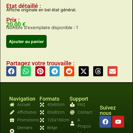
Etat détaillé :
Affiche originale en bel état général.
Prix :
20,00
€
Nombre d'exemplaire disponible : 1
Ajouter au panier
Partagez votre trouvaille :
Navigation
Formats
Support
Accueil
40x60cm
FAQ
Suivez
Affichistes
60x80cm
Contact
nous
Promotions
120x160cm
A
Propos
Derniers
Belge