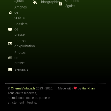
ajouts
Mentions
Lithographies
légales
Affiches
de
cinéma
Dossiers
de
presse
Photos
d'exploitation
Photos
de
presse
Synopsis
©
CinemaVintage.fr
2023 - 2026.
Made with
by
HuriKhan
Tous droits réservés,
reproduction totale ou partielle
strictement interdite.