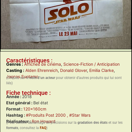
Caractéristiques :
Genres :
Affiches de cinéma
,
Science-Fiction / Anticipation
Casting :
Alden Ehrenreich
,
Donald Glover
,
Emilia Clarke
,
Joonas Suotamo
(Cliquez sur le
nom d’un acteur
pour obtenir d’autres produits qui lui sont
liés)
Fiche technique :
Année :
2018
Etat général :
Bel état
Format :
120x160cm
Hashtag :
#Produits Post 2000
, #Star Wars
Réalisateur :
Ron Howard
(Pour obtenir davantage de précisions sur la
gradation des états
et sur les
formats
, consultez la
FAQ
)