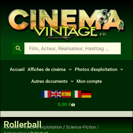
Accueil
Affiches de cinéma
Photos d’exploitation
Autres documents
Mon compte
0,00
€
Rollerball
Accueil
/
Photos d'exploitation
/
Science-Fiction /