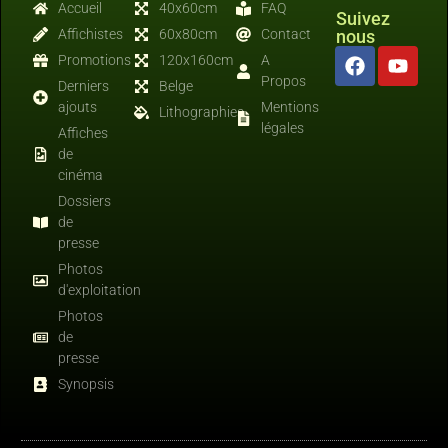
Accueil
40x60cm
FAQ
Suivez
Affichistes
60x80cm
Contact
nous
Promotions
120x160cm
A
Propos
Derniers
Belge
ajouts
Mentions
Lithographies
légales
Affiches
de
cinéma
Dossiers
de
presse
Photos
d'exploitation
Photos
de
presse
Synopsis