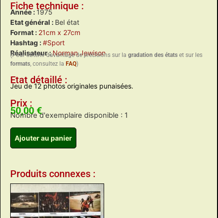
Fiche technique :
Année :
1975
Etat général :
Bel état
Format :
21cm x 27cm
Hashtag :
#Sport
Réalisateur :
Norman Jewison
(Pour obtenir davantage de précisions sur la
gradation des états
et sur les
formats
, consultez la
FAQ
)
Etat détaillé :
Jeu de 12 photos originales punaisées.
Prix :
50,00
€
Nombre d'exemplaire disponible : 1
Ajouter au panier
Produits connexes :