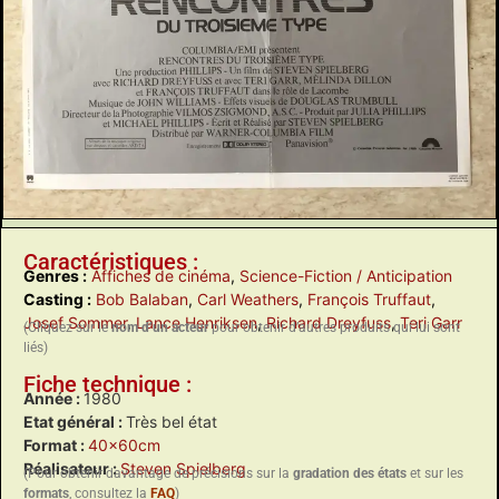
Caractéristiques :
Genres :
Affiches de cinéma
,
Science-Fiction / Anticipation
Casting :
Bob Balaban
,
Carl Weathers
,
François Truffaut
,
Josef Sommer
,
Lance Henriksen
,
Richard Dreyfuss
,
Teri Garr
(Cliquez sur le
nom d’un acteur
pour obtenir d’autres produits qui lui sont
liés)
Fiche technique :
Année :
1980
Etat général :
Très bel état
Format :
40x60cm
Réalisateur :
Steven Spielberg
(Pour obtenir davantage de précisions sur la
gradation des états
et sur les
formats
, consultez la
FAQ
)