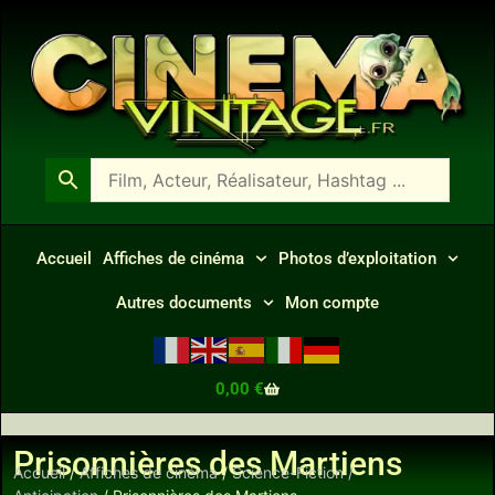
Accueil
Affiches de cinéma
Photos d’exploitation
Autres documents
Mon compte
0,00
€
Prisonnières des Martiens
Accueil
/
Affiches de cinéma
/
Science-Fiction /