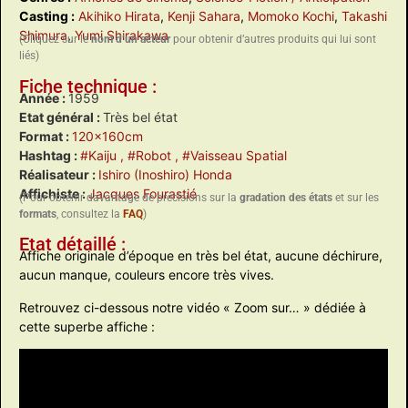
Casting :
Akihiko Hirata
,
Kenji Sahara
,
Momoko Kochi
,
Takashi
Shimura
,
Yumi Shirakawa
(Cliquez sur le
nom d’un acteur
pour obtenir d’autres produits qui lui sont
liés)
Fiche technique :
Année :
1959
Etat général :
Très bel état
Format :
120x160cm
Hashtag :
#Kaiju
, #Robot
, #Vaisseau Spatial
Réalisateur :
Ishiro (Inoshiro) Honda
Affichiste :
Jacques Fourastié
(Pour obtenir davantage de précisions sur la
gradation des états
et sur les
formats
, consultez la
FAQ
)
Etat détaillé :
Affiche originale d’époque en très bel état, aucune déchirure,
aucun manque, couleurs encore très vives.
Retrouvez ci-dessous notre vidéo « Zoom sur… » dédiée à
cette superbe affiche :