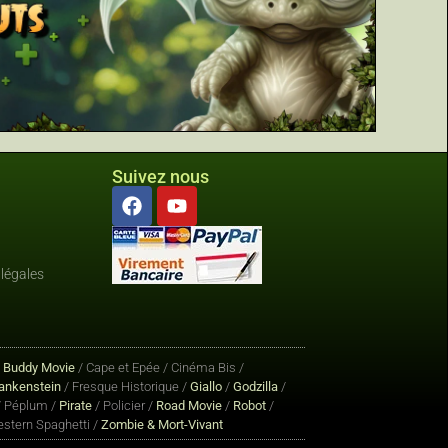
Suivez nous
légales
/
Buddy Movie
/ Cape et Epée / Cinéma Bis /
ankenstein
/ Fresque Historique /
Giallo
/
Godzilla
/
 Péplum /
Pirate
/ Policier /
Road Movie
/
Robot
/
stern Spaghetti /
Zombie & Mort-Vivant