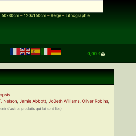
–
60x80cm
–
120x160cm
–
Belge
–
Lithographie
0,00
€
opsis
T. Nelson
,
Jamie Abbott
,
JoBeth Williams
,
Oliver Robins
,
nir d’autres produits qui lui sont liés)