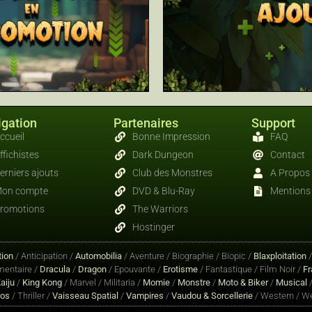
gation
Partenaires
Support
ccueil
Bonne Impression
FAQ
ffichistes
Dark Dungeon
Contact
erniers ajouts
Club des Monstres
A Propos
on compte
DVD & Blu-Ray
Mentions 
romotions
The Warriors
Hostinger
ion
/ Anticipation /
Automobilia
/ Aventure / Biographie / Biopic /
Blaxploitation
entaire /
Dracula
/
Dragon
/ Epouvante /
Erotisme
/ Fantastique / Film Noir /
Fr
aiju
/
King Kong
/ Marvel / Militaria /
Momie
/
Monstre
/
Moto & Biker
/
Musical
/
ros
/ Thriller /
Vaisseau Spatial
/
Vampires
/
Vaudou & Sorcellerie
/ Western / We