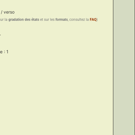
 / verso
sur la
gradation des états
et sur les
formats
, consultez la
FAQ
)
.
 : 1