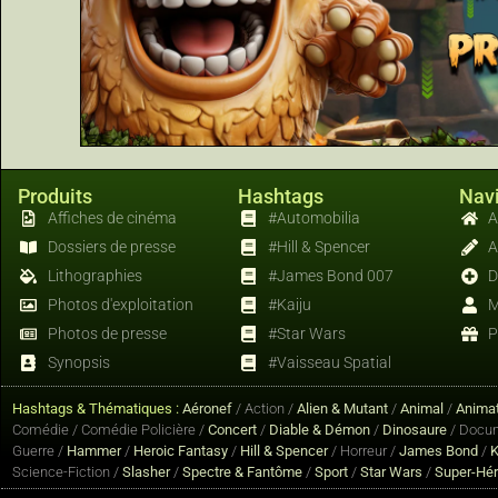
Produits
Hashtags
Navi
Affiches de cinéma
#Automobilia
A
Dossiers de presse
#Hill & Spencer
A
Lithographies
#James Bond 007
D
Photos d'exploitation
#Kaiju
M
Photos de presse
#Star Wars
P
Synopsis
#Vaisseau Spatial
Hashtags & Thématiques :
Aéronef
/ Action /
Alien & Mutant
/
Animal
/
Animat
Comédie / Comédie Policière /
Concert
/
Diable & Démon
/
Dinosaure
/ Docum
Guerre /
Hammer
/
Heroic Fantasy
/
Hill & Spencer
/ Horreur /
James Bond
/
K
Science-Fiction /
Slasher
/
Spectre & Fantôme
/
Sport
/
Star Wars
/
Super-Hé