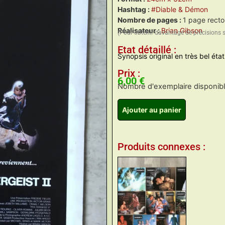
Hashtag :
#Diable & Démon
Nombre de pages :
1 page recto
Réalisateur :
Brian Gibson
(Pour obtenir davantage de précisions 
Etat détaillé :
Synopsis original en très bel état
Prix :
6,00
€
Nombre d'exemplaire disponible
Ajouter au panier
Produits connexes :