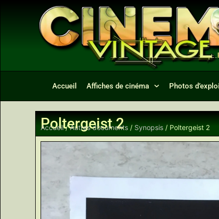
Accueil
Affiches de cinéma
Photos d’exploi
Poltergeist 2
Accueil
/
Autres documents
/
Synopsis
/ Poltergeist 2