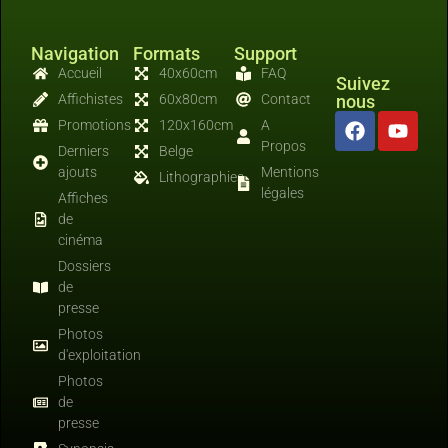
Navigation
Formats
Support
Accueil
40x60cm
FAQ
Suivez
Affichistes
60x80cm
Contact
nous
Promotions
120x160cm
A
Propos
Derniers
Belge
ajouts
Mentions
Lithographies
légales
Affiches
de
cinéma
Dossiers
de
presse
Photos
d'exploitation
Photos
de
presse