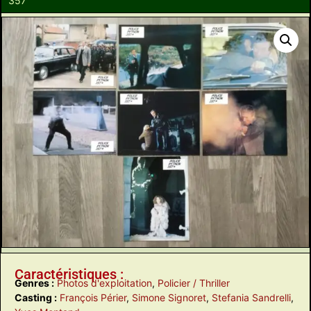
357
Caractéristiques :
Genres :
Photos d'exploitation
,
Policier / Thriller
Casting :
François Périer
,
Simone Signoret
,
Stefania Sandrelli
,