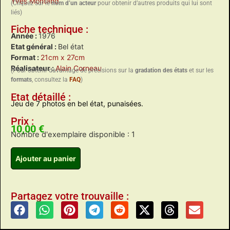
Yves Montand
(Cliquez sur le
nom d’un acteur
pour obtenir d’autres produits qui lui sont
liés)
Fiche technique :
Année :
1976
Etat général :
Bel état
Format :
21cm x 27cm
Réalisateur :
Alain Corneau
(Pour obtenir davantage de précisions sur la
gradation des états
et sur les
formats
, consultez la
FAQ
)
Etat détaillé :
Jeu de 7 photos en bel état, punaisées.
Prix :
10,00
€
Nombre d'exemplaire disponible : 1
Ajouter au panier
Partagez votre trouvaille :