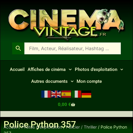
Accueil
Affiches de cinéma
Photos d’exploitation
Autres documents
Mon compte
0,00
€
Police Python 357
Accueil
/
Photos d'exploitation
/
Policier / Thriller
/ Police Python