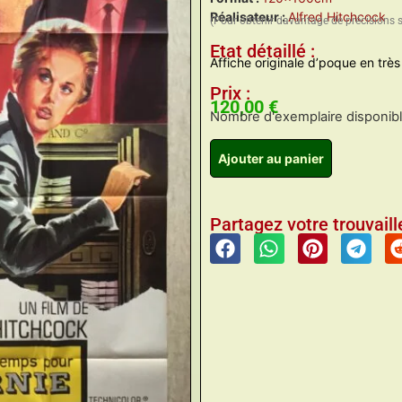
Réalisateur :
Alfred Hitchcock
(Pour obtenir davantage de précisions 
Etat détaillé :
Affiche originale d’poque en très 
Prix :
120,00
€
Nombre d'exemplaire disponible
Ajouter au panier
Partagez votre trouvaille