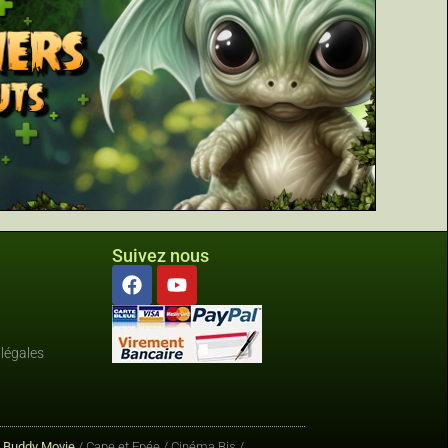
Suivez nous
légales
/
Buddy Movie
/ Cape et Epée / Cinéma Bis /