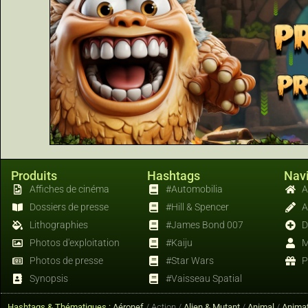
Produits
Hashtags
Navi
Affiches de cinéma
#Automobilia
A
Dossiers de presse
#Hill & Spencer
A
Lithographies
#James Bond 007
D
Photos d'exploitation
#Kaiju
M
Photos de presse
#Star Wars
P
Synopsis
#Vaisseau Spatial
Hashtags & Thématiques :
Aéronef
/ Action /
Alien & Mutant
/
Animal
/
Animat