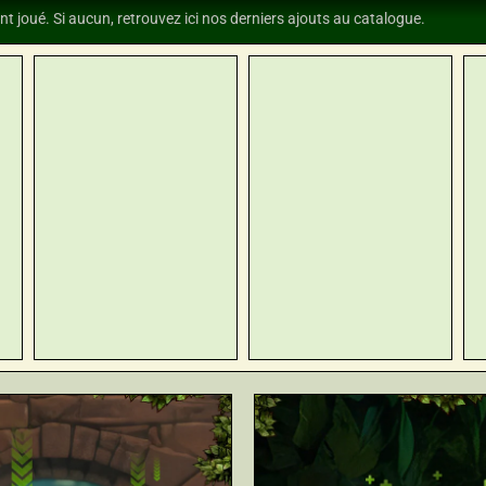
nt joué. Si aucun, retrouvez ici nos derniers ajouts au catalogue.