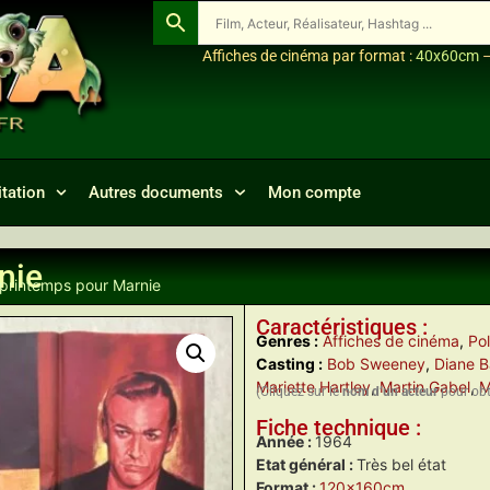
Affiches de cinéma par format :
40x60cm
tation
Autres documents
Mon compte
nie
printemps pour Marnie
Caractéristiques :
Genres :
Affiches de cinéma
,
Pol
Casting :
Bob Sweeney
,
Diane B
Mariette Hartley
,
Martin Gabel
,
M
(Cliquez sur le
nom d’un acteur
pour obte
Fiche technique :
Année :
1964
Etat général :
Très bel état
Format :
120x160cm