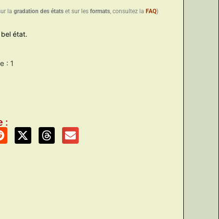
sur la
gradation des états
et sur les
formats
, consultez la
FAQ
)
bel état.
 : 1
 :