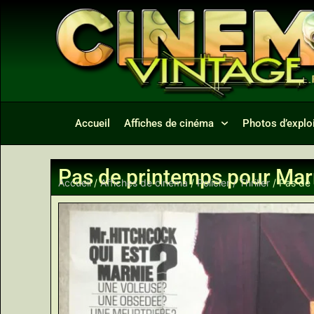
Accueil
Affiches de cinéma
Photos d’exploi
Pas de printemps pour Mar
Accueil
/
Affiches de cinéma
/
Policier / Thriller
/ Pas de 