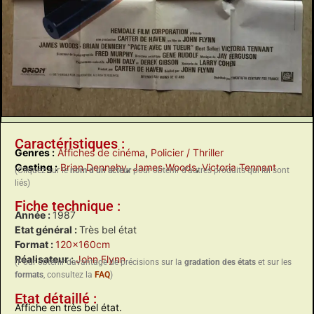
Caractéristiques :
Genres :
Affiches de cinéma
,
Policier / Thriller
Casting :
Brian Dennehy
,
James Woods
,
Victoria Tennant
(Cliquez sur le
nom d’un acteur
pour obtenir d’autres produits qui lui sont
liés)
Fiche technique :
Année :
1987
Etat général :
Très bel état
Format :
120x160cm
Réalisateur :
John Flynn
(Pour obtenir davantage de précisions sur la
gradation des états
et sur les
formats
, consultez la
FAQ
)
Etat détaillé :
Affiche en très bel état.