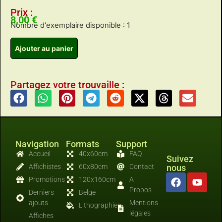
Prix :
8,00
€
Nombre d'exemplaire disponible : 1
Ajouter au panier
Partagez votre trouvaille :
Navigation
Formats
Support
Accueil
40x60cm
FAQ
Suivez
Affichistes
60x80cm
Contact
nous
Promotions
120x160cm
A
Propos
Derniers
Belge
ajouts
Mentions
Lithographies
légales
Affiches