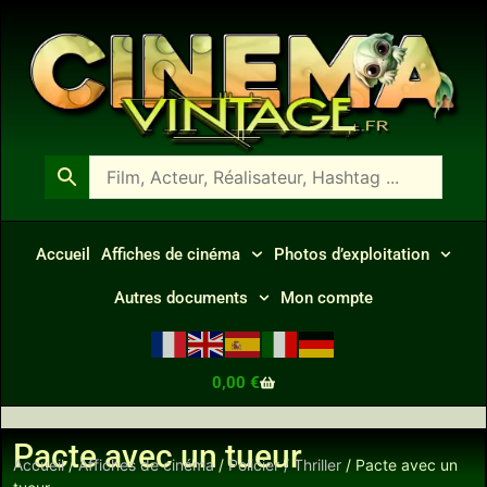
Accueil
Affiches de cinéma
Photos d’exploitation
Autres documents
Mon compte
0,00
€
Pacte avec un tueur
Accueil
/
Affiches de cinéma
/
Policier / Thriller
/ Pacte avec un