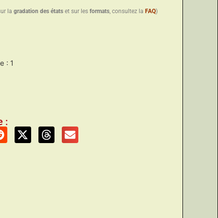
sur la
gradation des états
et sur les
formats
, consultez la
FAQ
)
 : 1
 :