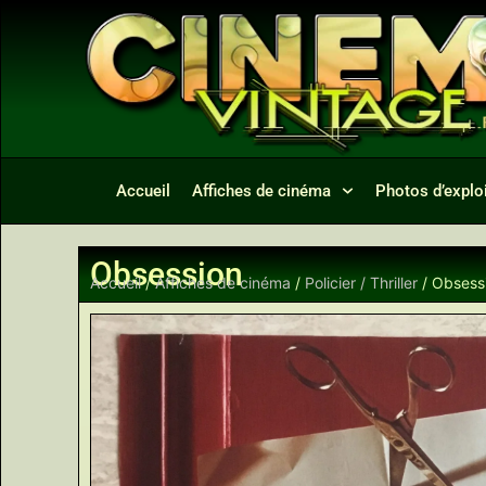
Accueil
Affiches de cinéma
Photos d’exploi
Obsession
Accueil
/
Affiches de cinéma
/
Policier / Thriller
/ Obsess