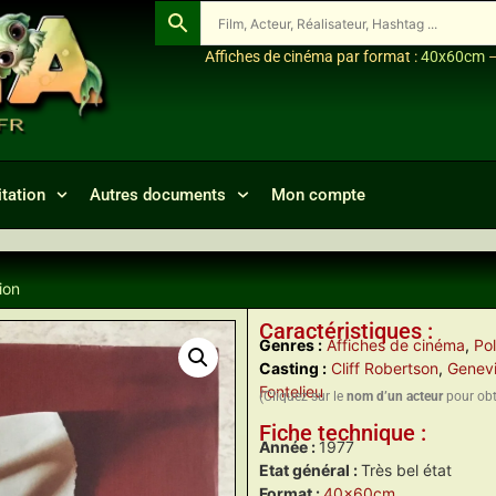
Affiches de cinéma par format :
40x60cm
tation
Autres documents
Mon compte
ion
Caractéristiques :
Genres :
Affiches de cinéma
,
Pol
Casting :
Cliff Robertson
,
Genevi
Fontelieu
(Cliquez sur le
nom d’un acteur
pour obte
Fiche technique :
Année :
1977
Etat général :
Très bel état
Format :
40x60cm