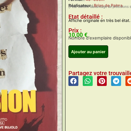
Réalisateur :
Brian de Palma
(Pour obtenir davantage de précisions 
Etat détaillé :
Affiche originale en très bel état.
Prix :
10,00
€
Nombre d'exemplaire disponible
Ajouter au panier
Partagez votre trouvaille