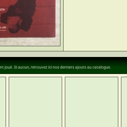
nt joué. Si aucun, retrouvez ici nos derniers ajouts au catalogue.