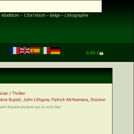
–
60x80cm
–
120x160cm
–
Belge
–
Lithographie
0,00
€
icier / Thriller
ève Bujold
,
John Lithgow
,
Patrick McNamara
,
Stocker
nir d’autres produits qui lui sont liés)