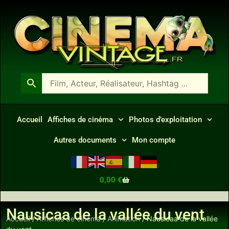
Accueil
Affiches de cinéma
Photos d’exploitation
Autres documents
Mon compte
0,00
€
Nausicaa de la vallée du vent
Accueil
/
Affiches de cinéma
/
Animation
/ Nausicaa de la vallée