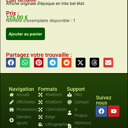
Affiche originale d’époque en très bel état.
Prix :
125,00
€
Nombre d'exemplaire disponible : 1
Ajouter au panier
Partagez votre trouvaille :
Navigation
Formats
Support
Accueil
40x60cm
FAQ
Suivez
Affichistes
60x80cm
Contact
nous
Promotions
120x160cm
A
Propos
Derniers
Belge
ajouts
Mentions
Lithographies