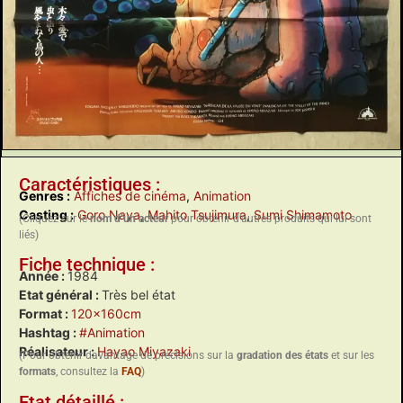
Caractéristiques :
Genres :
Affiches de cinéma
,
Animation
Casting :
Goro Naya
,
Mahito Tsujimura
,
Sumi Shimamoto
(Cliquez sur le
nom d’un acteur
pour obtenir d’autres produits qui lui sont
liés)
Fiche technique :
Année :
1984
Etat général :
Très bel état
Format :
120x160cm
Hashtag :
#Animation
Réalisateur :
Hayao Miyazaki
(Pour obtenir davantage de précisions sur la
gradation des états
et sur les
formats
, consultez la
FAQ
)
Etat détaillé :