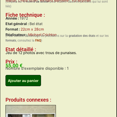
Martin
,
Linda Scott
,
Richard Benjamin
,
Yul Brynner
(Cliquez sur le
nom d’un acteur
pour obtenir d’autres produits qui lui sont
liés)
Fiche technique :
Année :
1972
Etat général :
Bel état
Format :
22cm x 28cm
Réalisateur :
Michael Crichton
(Pour obtenir davantage de précisions sur la
gradation des états
et sur les
formats
, consultez la
FAQ
)
Etat détaillé :
Jeu de 12 photos avec trous de punaises.
Prix :
55,00
€
Nombre d'exemplaire disponible : 1
Ajouter au panier
Produits connexes :