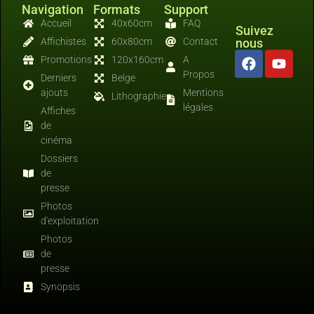
Navigation
Formats
Support
Accueil
40x60cm
FAQ
Suivez
Affichistes
60x80cm
Contact
nous
Promotions
120x160cm
A
Propos
Derniers
Belge
ajouts
Mentions
Lithographies
légales
Affiches
de
cinéma
Dossiers
de
presse
Photos
d'exploitation
Photos
de
presse
Synopsis