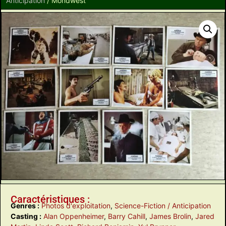
Anticipation
/ Mondwest
Caractéristiques :
Genres :
Photos d'exploitation
,
Science-Fiction / Anticipation
Casting :
Alan Oppenheimer
,
Barry Cahill
,
James Brolin
,
Jared