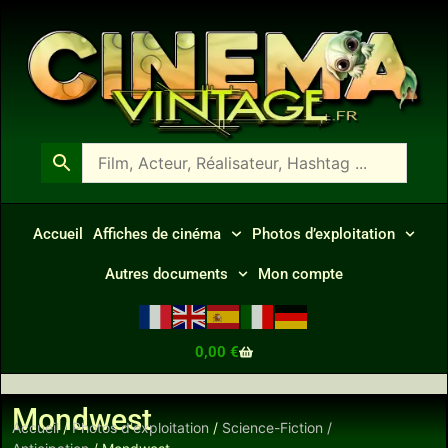
Accueil
Affiches de cinéma
Photos d’exploitation
Autres documents
Mon compte
0,00
€
Mondwest
Accueil
/
Photos d'exploitation
/
Science-Fiction /