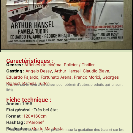
Caractéristiques :
Genres :
Affiches de cinéma
,
Policier / Thriller
Casting :
Angelo Dessy
,
Arthur Hansel
,
Claudio Biava
,
Eduardo Fajardo
,
Fortunato Arena
,
Franco Morici
,
Georges
Rigaud
,
Pamela Tudor
(Cliquez sur le
nom d’un acteur
pour obtenir d’autres produits qui lui sont
liés)
Fiche technique :
Année :
1966
Etat général :
Très bel état
Format :
120x160cm
Hashtag :
#Aéronef
Réalisateur :
Guido Malatesta
(Pour obtenir davantage de précisions sur la
gradation des états
et sur les