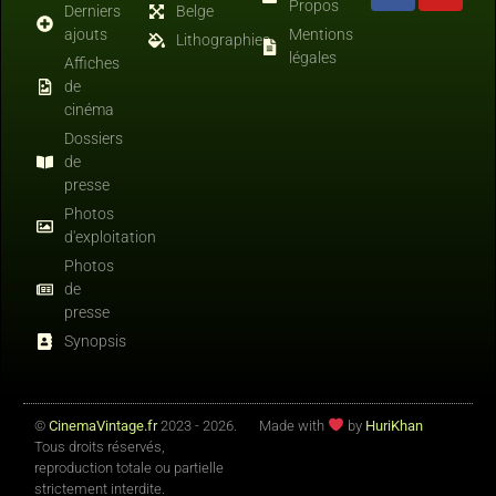
Propos
Derniers
Belge
ajouts
Mentions
Lithographies
légales
Affiches
de
cinéma
Dossiers
de
presse
Photos
d'exploitation
Photos
de
presse
Synopsis
©
CinemaVintage.fr
2023 - 2026.
Made with
by
HuriKhan
Tous droits réservés,
reproduction totale ou partielle
strictement interdite.