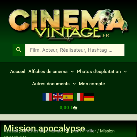
Accueil
Affiches de cinéma
Photos d’exploitation
Autres documents
Mon compte
0,00
€
Mission apocalypse
Accueil
/
Affiches de cinéma
/
Policier / Thriller
/ Mission