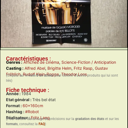
Caractéristiques :
Genres :
Affiches de cinéma
,
Science-Fiction / Anticipation
Casting :
Alfred Abel
,
Brigitte Helm
,
Fritz Rasp
,
Gustav
Fröhlich
,
Rudolf Klein-Rogge
,
Theodor Loos
(Cliquez sur le
nom d’un acteur
pour obtenir d’autres produits qui lui sont
liés)
Fiche technique :
Année :
1984
Etat général :
Très bel état
Format :
60x160cm
Hashtag :
#Robot
Réalisateur :
Fritz Lang
(Pour obtenir davantage de précisions sur la
gradation des états
et sur les
formats
, consultez la
FAQ
)