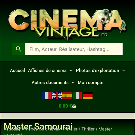
Accueil
Affiches de cinéma
Photos d’exploitation
Autres documents
Mon compte
0,00
€
Master Samourai
Accueil
/
Affiches de cinéma
/
Policier / Thriller
/ Master