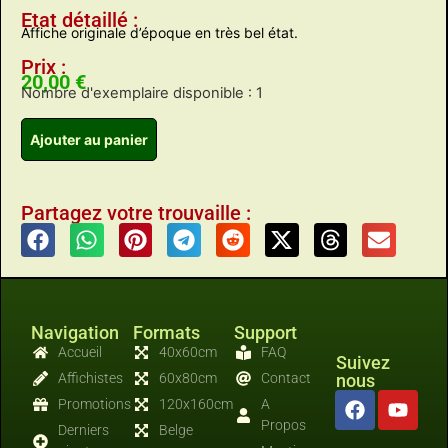
Etat détaillé :
Affiche originale d’époque en très bel état.
Prix :
20,00
€
Nombre d'exemplaire disponible : 1
Ajouter au panier
Partagez votre trouvaille :
Navigation
Formats
Support
Accueil
40x60cm
FAQ
Suivez
Affichistes
60x80cm
Contact
nous
Promotions
120x160cm
A
Propos
Derniers
Belge