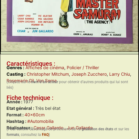
Caractéristiques :
Genres :
Affiches de cinéma
,
Policier / Thriller
Casting :
Christopher Mitchum
,
Joseph Zucchero
,
Larry Chiu
,
Rosemarie Gil
,
Von Serna
(Cliquez sur le
nom d’un acteur
pour obtenir d’autres produits qui lui sont
liés)
Fiche technique :
Année :
1977
Etat général :
Très bel état
Format :
40x60cm
Hashtag :
#Automobilia
Réalisateur :
Cesar Gallardo
, Jun Gallardo
(Pour obtenir davantage de précisions sur la
gradation des états
et sur les
formats
, consultez la
FAQ
)