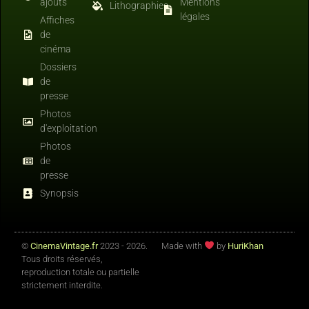
ajouts
Mentions
Lithographies
légales
Affiches
de
cinéma
Dossiers
de
presse
Photos
d'exploitation
Photos
de
presse
Synopsis
©
CinemaVintage.fr
2023 - 2026.
Made with
by
HuriKhan
Tous droits réservés,
reproduction totale ou partielle
strictement interdite.