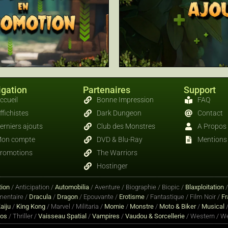
gation
Partenaires
Support
ccueil
Bonne Impression
FAQ
ffichistes
Dark Dungeon
Contact
erniers ajouts
Club des Monstres
A Propos
on compte
DVD & Blu-Ray
Mentions 
romotions
The Warriors
Hostinger
ion
/ Anticipation /
Automobilia
/ Aventure / Biographie / Biopic /
Blaxploitation
entaire /
Dracula
/
Dragon
/ Epouvante /
Erotisme
/ Fantastique / Film Noir /
Fr
aiju
/
King Kong
/ Marvel / Militaria /
Momie
/
Monstre
/
Moto & Biker
/
Musical
/
ros
/ Thriller /
Vaisseau Spatial
/
Vampires
/
Vaudou & Sorcellerie
/ Western / We