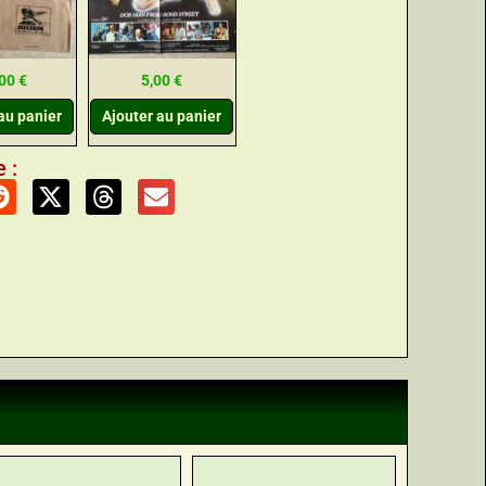
,00
€
5,00
€
au panier
Ajouter au panier
 :