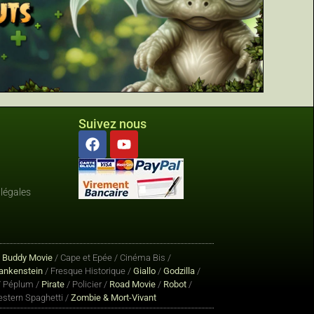
Suivez nous
légales
/
Buddy Movie
/ Cape et Epée / Cinéma Bis /
ankenstein
/ Fresque Historique /
Giallo
/
Godzilla
/
 Péplum /
Pirate
/ Policier /
Road Movie
/
Robot
/
stern Spaghetti /
Zombie & Mort-Vivant