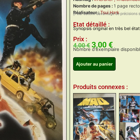
Nombre de pages :
1 page recto
Réalisateur :
Tsui Hark
(Pour obtenir davantage de précisions 
Etat détaillé :
Synopsis original en très bel état
Prix :
3,00
€
4,00
€
Nombre d'exemplaire disponible
Ajouter au panier
Produits connexes :