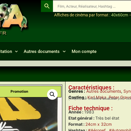
Affiches de cinéma par format :
40x60cm
tation
Autres documents
Mon compte
Caractéristiques :
Genres :
Autres documents
,
Syn
Promotion
Casting :
Karl Maka
,
Peter Grav
(Cliquez sur le
nom d’un acteur
pour obte
Fiche technique :
Année :
1983
Etat général :
Très bel état
Format :
24cm x 32cm
Hashtag :
#Aéronef
, #Automobil