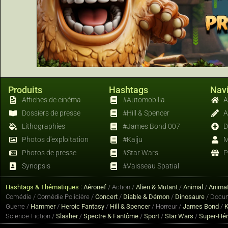
Produits
Hashtags
Navi
Affiches de cinéma
#Automobilia
A
Dossiers de presse
#Hill & Spencer
A
Lithographies
#James Bond 007
D
Photos d'exploitation
#Kaiju
M
Photos de presse
#Star Wars
P
Synopsis
#Vaisseau Spatial
Hashtags & Thématiques :
Aéronef
/ Action /
Alien & Mutant
/
Animal
/
Animat
Comédie / Comédie Policière /
Concert
/
Diable & Démon
/
Dinosaure
/ Docum
Guerre /
Hammer
/
Heroic Fantasy
/
Hill & Spencer
/ Horreur /
James Bond
/
K
Science-Fiction /
Slasher
/
Spectre & Fantôme
/
Sport
/
Star Wars
/
Super-Hé