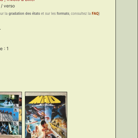
 / verso
sur la
gradation des états
et sur les
formats
, consultez la
FAQ
)
.
 : 1