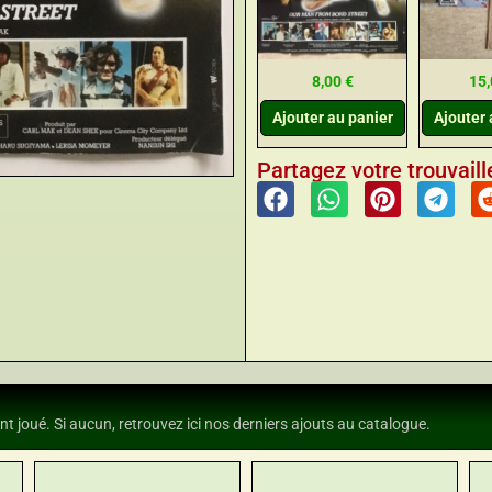
8,00
€
15
Ajouter au panier
Ajouter 
Partagez votre trouvaille
nt joué. Si aucun, retrouvez ici nos derniers ajouts au catalogue.