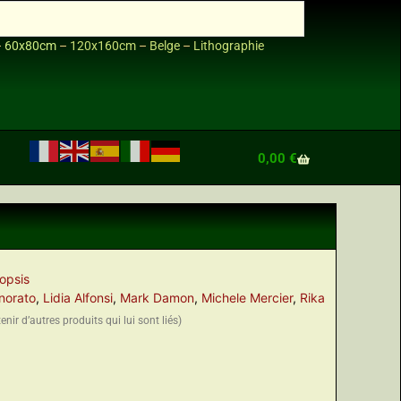
–
60x80cm
–
120x160cm
–
Belge
–
Lithographie
0,00
€
opsis
norato
,
Lidia Alfonsi
,
Mark Damon
,
Michele Mercier
,
Rika
nir d’autres produits qui lui sont liés)