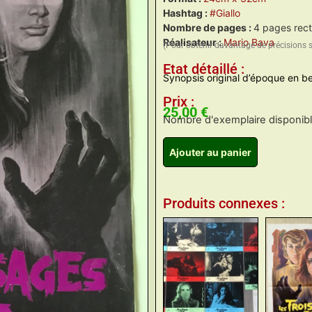
Hashtag :
#Giallo
Nombre de pages :
4 pages rect
Réalisateur :
Mario Bava
(Pour obtenir davantage de précisions 
Etat détaillé :
Synopsis original d’époque en be
Prix :
25,00
€
Nombre d'exemplaire disponible
Ajouter au panier
Produits connexes :