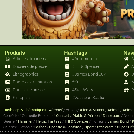
Produits
Hashtags
Navi
Affiches de cinéma
#Automobilia
A
Dossiers de presse
#Hill & Spencer
A
Lithographies
#James Bond 007
D
Photos d'exploitation
#Kaiju
M
Photos de presse
#Star Wars
P
Synopsis
#Vaisseau Spatial
Hashtags & Thématiques :
Aéronef
/ Action /
Alien & Mutant
/
Animal
/
Animat
Comédie / Comédie Policière /
Concert
/
Diable & Démon
/
Dinosaure
/ Docum
Guerre /
Hammer
/
Heroic Fantasy
/
Hill & Spencer
/ Horreur /
James Bond
/
K
Science-Fiction /
Slasher
/
Spectre & Fantôme
/
Sport
/
Star Wars
/
Super-Hé