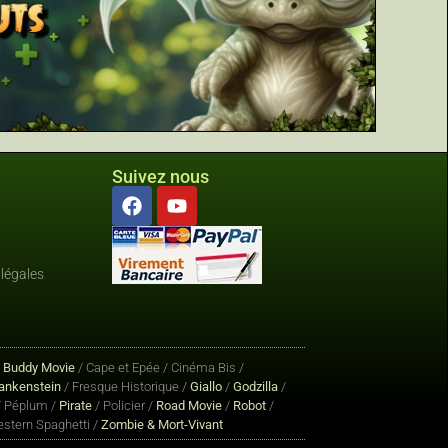
Suivez nous
légales
/
Buddy Movie
/ Cape et Epée / Cinéma Bis /
ankenstein
/ Fresque Historique /
Giallo
/
Godzilla
/
 Péplum /
Pirate
/ Policier /
Road Movie
/
Robot
/
stern Spaghetti /
Zombie & Mort-Vivant