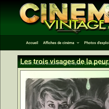
Accueil
Affiches de cinéma
Photos d’exploi
Les trois visages de la peur
Accueil
/
Autres documents
/
Synopsis
/ Les trois visag