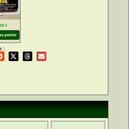
,00
€
au panier
 :