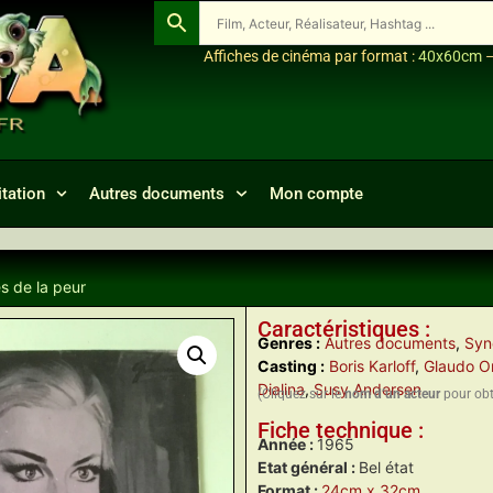
Affiches de cinéma par format :
40x60cm
tation
Autres documents
Mon compte
es de la peur
Caractéristiques :
Genres :
Autres documents
,
Syn
Casting :
Boris Karloff
,
Glaudo O
Dialina
,
Susy Andersen
(Cliquez sur le
nom d’un acteur
pour obte
Fiche technique :
Année :
1965
Etat général :
Bel état
Format :
24cm x 32cm