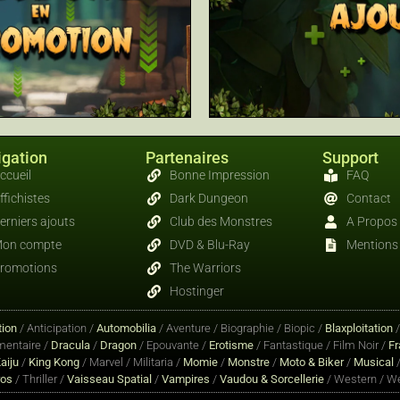
gation
Partenaires
Support
ccueil
Bonne Impression
FAQ
ffichistes
Dark Dungeon
Contact
erniers ajouts
Club des Monstres
A Propos
on compte
DVD & Blu-Ray
Mentions 
romotions
The Warriors
Hostinger
ion
/ Anticipation /
Automobilia
/ Aventure / Biographie / Biopic /
Blaxploitation
entaire /
Dracula
/
Dragon
/ Epouvante /
Erotisme
/ Fantastique / Film Noir /
Fr
aiju
/
King Kong
/ Marvel / Militaria /
Momie
/
Monstre
/
Moto & Biker
/
Musical
/
ros
/ Thriller /
Vaisseau Spatial
/
Vampires
/
Vaudou & Sorcellerie
/ Western / We