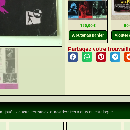
150,00
€
80
Ajouter au panier
Ajouter 
Partagez votre trouvaille
nt joué. Si aucun, retrouvez ici nos derniers ajouts au catalogue.