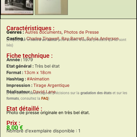
Caractéristiques :
Genres :
Autres documents
,
Photos de Presse
Casting :
Charles Tingwell
,
Ray Barrett
,
Sylvia Anderson
(Cliquez sur le
nom d’un acteur
pour obtenir d’autres produits qui lui sont
liés)
Fiche technique :
Année :
1979
Etat général :
Très bel état
Format :
13cm x 18cm
Hashtag :
#Animation
Impression :
Tirage Argentique
Réalisateur :
David Lane
(Pour obtenir davantage de précisions sur la
gradation des états
et sur les
formats
, consultez la
FAQ
)
Etat détaillé :
Photo de presse originale en très bel état.
Prix :
8,00
€
Nombre d'exemplaire disponible : 1