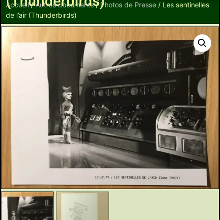
(Thunderbirds)
Accueil
/
Autres documents
/
Photos de Presse
/ Les sentinelles
de l’air (Thunderbirds)