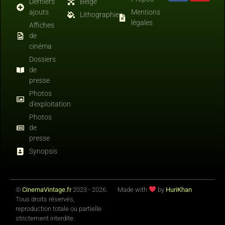
Derniers
Belge
ajouts
Mentions
Lithographies
légales
Affiches
de
cinéma
Dossiers
de
presse
Photos
d'exploitation
Photos
de
presse
Synopsis
©
CinemaVintage.fr
2023 - 2026.
Made with
by
HuriKhan
Tous droits réservés,
reproduction totale ou partielle
strictement interdite.