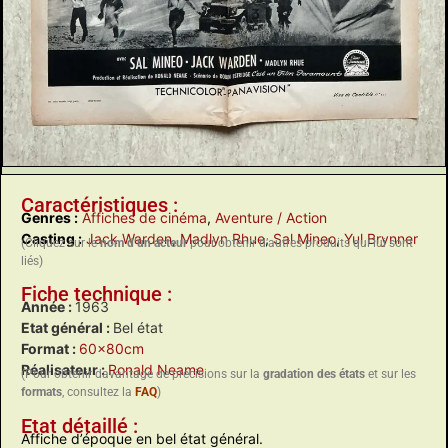
Caractéristiques :
Genres :
Affiches de cinéma
,
Aventure / Action
Casting :
Jack Warden
,
Madlyn Rhue
,
Sal Mineo
,
Yul Brynner
(Cliquez sur le
nom d’un acteur
pour obtenir d’autres produits qui lui sont
liés)
Fiche technique :
Année :
1963
Etat général :
Bel état
Format :
60x80cm
Réalisateur :
Ronald Neame
(Pour obtenir davantage de précisions sur la
gradation des états
et sur les
formats
, consultez la
FAQ
)
Etat détaillé :
Affiche d’époque en bel état général.