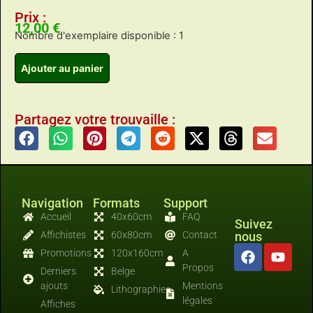
Prix :
12,00
€
Nombre d'exemplaire disponible : 1
Ajouter au panier
Partagez votre trouvaille :
Navigation
Formats
Support
Accueil
40x60cm
FAQ
Suivez
Affichistes
60x80cm
Contact
nous
Promotions
120x160cm
A
Propos
Derniers
Belge
ajouts
Mentions
Lithographies
légales
Affiches