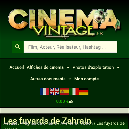
Accueil
Affiches de cinéma
Photos d’exploitation
Autres documents
Mon compte
0,00
€
Les fuyards de Zahrain
Accueil
/
Affiches de cinéma
/
Aventure / Action
/ Les fuyards de