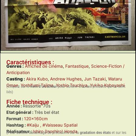
Caractéristiques :
Genres :
Affiches de cinéma
,
Fantastique
,
Science-Fiction /
Anticipation
Casting :
Akira Kubo
,
Andrew Hughes
,
Jun Tazaki
,
Wataru
Omae
,
Yoshifumi Tajima
,
Yoshio Tsuchiya
,
Yukiko Kobayashi
(Cliquez sur le
nom d’un acteur
pour obtenir d’autres produits qui lui sont
liés)
Fiche technique :
Année :
Ressortie '70s
Etat général :
Très bel état
Format :
120x160cm
Hashtag :
#Kaiju
, #Vaisseau Spatial
Réalisateur :
Ishiro (Inoshiro) Honda
(Pour obtenir davantage de précisions sur la
gradation des états
et sur les