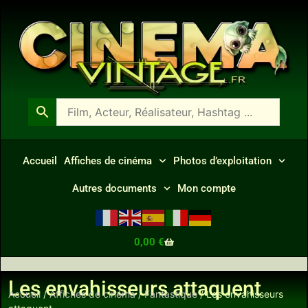
Accueil
Affiches de cinéma
Photos d’exploitation
Autres documents
Mon compte
0,00
€
Les envahisseurs attaquent
Accueil
/
Affiches de cinéma
/
Fantastique
/ Les envahisseurs