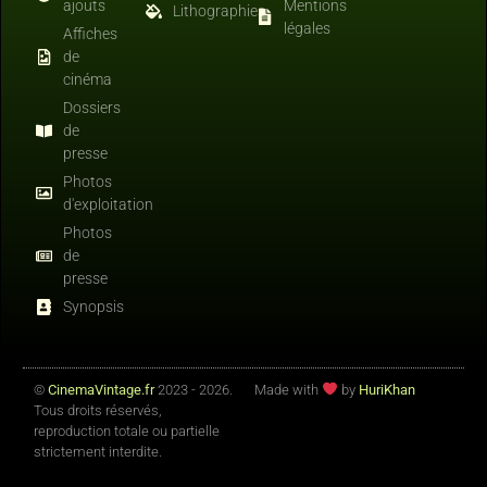
ajouts
Mentions
Lithographies
légales
Affiches
de
cinéma
Dossiers
de
presse
Photos
d'exploitation
Photos
de
presse
Synopsis
©
CinemaVintage.fr
2023 - 2026.
Made with
by
HuriKhan
Tous droits réservés,
reproduction totale ou partielle
strictement interdite.