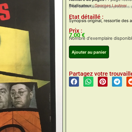
Réalisateur :
Georges Lautner
(Pour obtenir davantage de précisions 
Etat détaillé :
Synopsis original, ressortie des 
Prix :
7,00
€
Nombre d'exemplaire disponible
Ajouter au panier
Partagez votre trouvaille