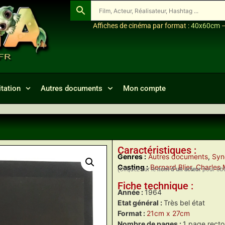
Affiches de cinéma par format :
40x60cm
tation
Autres documents
Mon compte
Caractéristiques :
Genres :
Autres documents
,
Syn
Casting :
Bernard Blier
,
Charles M
(Cliquez sur le
nom d’un acteur
pour obte
Fiche technique :
Année :
1964
Etat général :
Très bel état
Format :
21cm x 27cm
Nombre de pages :
1 page recto