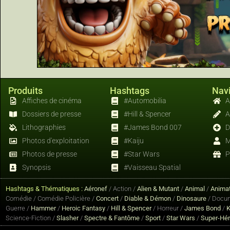
Produits
Hashtags
Navi
Affiches de cinéma
#Automobilia
A
Dossiers de presse
#Hill & Spencer
A
Lithographies
#James Bond 007
D
Photos d'exploitation
#Kaiju
M
Photos de presse
#Star Wars
P
Synopsis
#Vaisseau Spatial
Hashtags & Thématiques :
Aéronef
/ Action /
Alien & Mutant
/
Animal
/
Animat
Comédie / Comédie Policière /
Concert
/
Diable & Démon
/
Dinosaure
/ Docum
Guerre /
Hammer
/
Heroic Fantasy
/
Hill & Spencer
/ Horreur /
James Bond
/
K
Science-Fiction /
Slasher
/
Spectre & Fantôme
/
Sport
/
Star Wars
/
Super-Hé