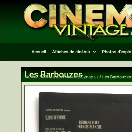
Accueil
Affiches de cinéma
Photos d’exploi
Les Barbouzes
Accueil
/
Autres documents
/
Synopsis
/ Les Barbouzes