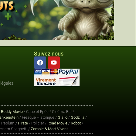
Suivez nous
légales
/
Buddy Movie
/ Cape et Epée / Cinéma Bis /
ankenstein
/ Fresque Historique /
Giallo
/
Godzilla
/
 Péplum /
Pirate
/ Policier /
Road Movie
/
Robot
/
stern Spaghetti /
Zombie & Mort-Vivant