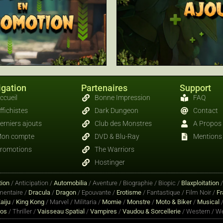
gation
Partenaires
Support
ccueil
Bonne Impression
FAQ
ffichistes
Dark Dungeon
Contact
erniers ajouts
Club des Monstres
A Propos
on compte
DVD & Blu-Ray
Mentions 
romotions
The Warriors
Hostinger
ion
/ Anticipation /
Automobilia
/ Aventure / Biographie / Biopic /
Blaxploitation
entaire /
Dracula
/
Dragon
/ Epouvante /
Erotisme
/ Fantastique / Film Noir /
Fr
aiju
/
King Kong
/ Marvel / Militaria /
Momie
/
Monstre
/
Moto & Biker
/
Musical
/
ros
/ Thriller /
Vaisseau Spatial
/
Vampires
/
Vaudou & Sorcellerie
/ Western / We