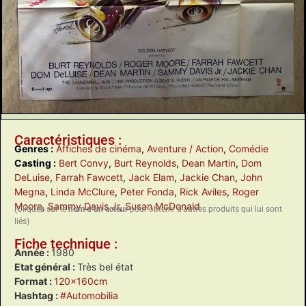
Caractéristiques :
Genres :
Affiches de cinéma
,
Aventure / Action
,
Comédie
Casting :
Bert Convy
,
Burt Reynolds
,
Dean Martin
,
Dom
DeLuise
,
Farrah Fawcett
,
Jack Elam
,
Jackie Chan
,
John
Megna
,
Linda McClure
,
Peter Fonda
,
Rick Aviles
,
Roger
Moore
,
Sammy Davis Jr
,
Susan McDonald
(Cliquez sur le
nom d’un acteur
pour obtenir d’autres produits qui lui sont
liés)
Fiche technique :
Année :
1980
Etat général :
Très bel état
Format :
120x160cm
Hashtag :
#Automobilia