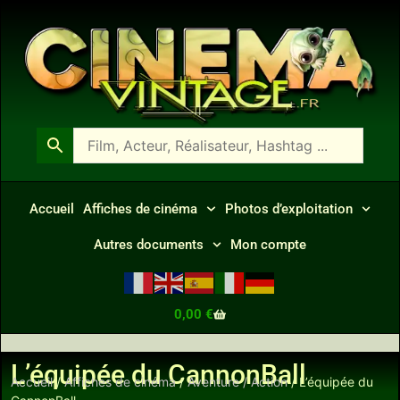
Accueil
Affiches de cinéma
Photos d’exploitation
Autres documents
Mon compte
0,00
€
L’équipée du CannonBall
Accueil
/
Affiches de cinéma
/
Aventure / Action
/ L’équipée du