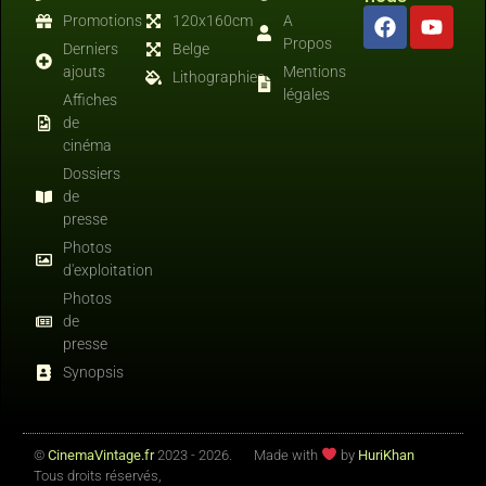
Promotions
120x160cm
A
Propos
Derniers
Belge
ajouts
Mentions
Lithographies
légales
Affiches
de
cinéma
Dossiers
de
presse
Photos
d'exploitation
Photos
de
presse
Synopsis
©
CinemaVintage.fr
2023 - 2026.
Made with
by
HuriKhan
Tous droits réservés,