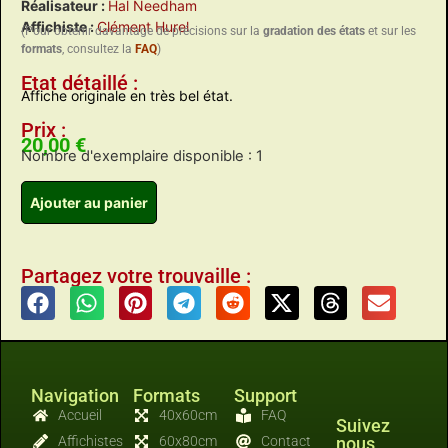
Réalisateur :
Hal Needham
Affichiste :
Clément Hurel
(Pour obtenir davantage de précisions sur la
gradation des états
et sur les
formats
, consultez la
FAQ
)
Etat détaillé :
Affiche originale en très bel état.
Prix :
20,00
€
Nombre d'exemplaire disponible : 1
Ajouter au panier
Partagez votre trouvaille :
Navigation
Formats
Support
Accueil
40x60cm
FAQ
Suivez
Affichistes
60x80cm
Contact
nous