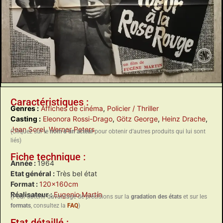
Caractéristiques :
Genres :
Affiches de cinéma
,
Policier / Thriller
Casting :
Eleonora Rossi-Drago
,
Götz George
,
Heinz Drache
,
Jean Sorel
,
Werner Peters
(Cliquez sur le
nom d’un acteur
pour obtenir d’autres produits qui lui sont
liés)
Fiche technique :
Année :
1964
Etat général :
Très bel état
Format :
120x160cm
Réalisateur :
Eugenio Martín
(Pour obtenir davantage de précisions sur la
gradation des états
et sur les
formats
, consultez la
FAQ
)
Etat détaillé :