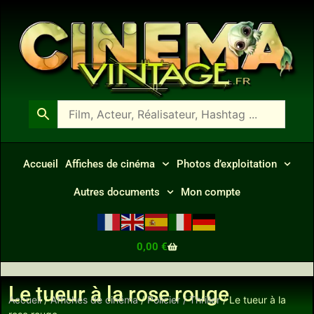
Accueil
Affiches de cinéma
Photos d’exploitation
Autres documents
Mon compte
0,00
€
Le tueur à la rose rouge
Accueil
/
Affiches de cinéma
/
Policier / Thriller
/ Le tueur à la