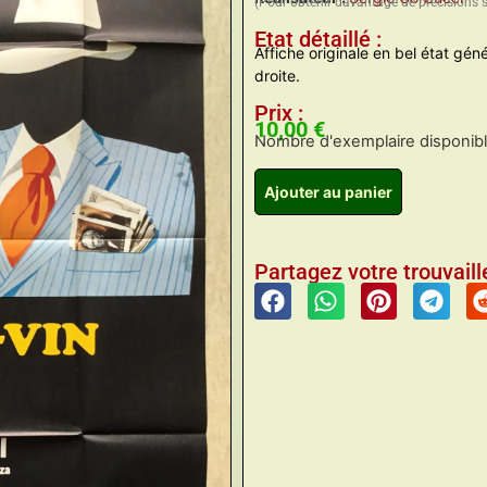
(Pour obtenir davantage de précisions 
Etat détaillé :
Affiche originale en bel état gé
droite.
Prix :
10,00
€
Nombre d'exemplaire disponible
Ajouter au panier
Partagez votre trouvaille