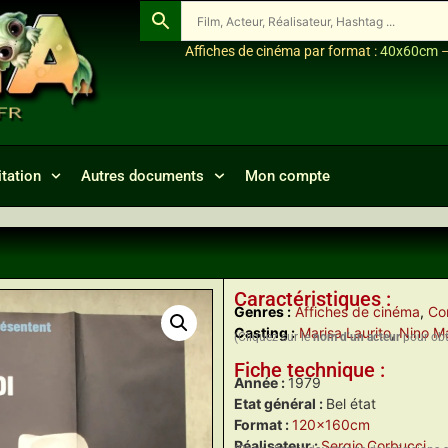
Affiches de cinéma par format :
40x60cm
tation
Autres documents
Mon compte
Caractéristiques :
Genres :
Affiches de cinéma
,
Co
Casting :
Marisa Laurito
,
Nino M
(Cliquez sur le
nom d’un acteur
pour obte
Fiche technique :
Année :
1979
Etat général :
Bel état
Format :
120x160cm
Réalisateur :
Sergio Corbucci