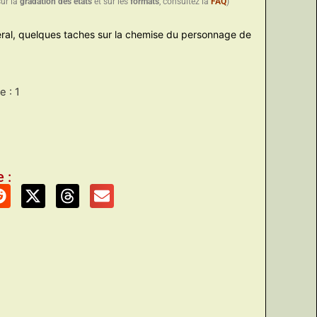
sur la
gradation des états
et sur les
formats
, consultez la
FAQ
)
néral, quelques taches sur la chemise du personnage de
 : 1
 :