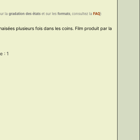
sur la
gradation des états
et sur les
formats
, consultez la
FAQ
)
aisées plusieurs fois dans les coins. Film produit par la
 : 1