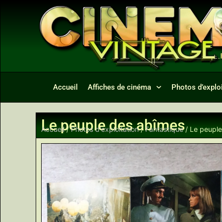
Accueil
Affiches de cinéma
Photos d’exploi
Le peuple des abîmes
Accueil
/
Photos d'exploitation
/
Fantastique
/ Le peupl