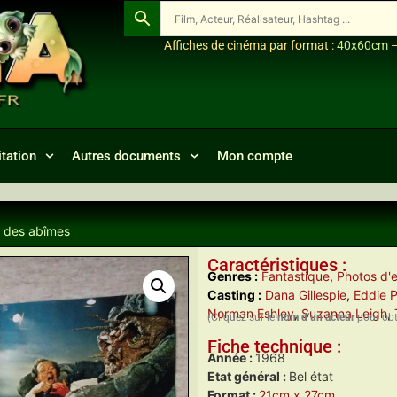
Affiches de cinéma par format :
40x60cm
tation
Autres documents
Mon compte
e des abîmes
Caractéristiques :
Genres :
Fantastique
,
Photos d'e
Casting :
Dana Gillespie
,
Eddie P
Norman Eshley
,
Suzanna Leigh
,
(Cliquez sur le
nom d’un acteur
pour obte
Fiche technique :
Année :
1968
Etat général :
Bel état
Format :
21cm x 27cm