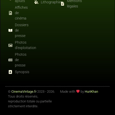
ajouts
Mentions
Lithographies
légales
Affiches
de
cinéma
Dossiers
de
presse
Photos
d'exploitation
Photos
de
presse
Synopsis
©
CinemaVintage.fr
2023 - 2026.
Made with
by
HuriKhan
Tous droits réservés,
reproduction totale ou partielle
strictement interdite.