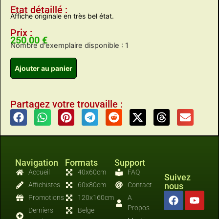
Etat détaillé :
Affiche originale en très bel état.
Prix :
250,00
€
Nombre d'exemplaire disponible : 1
Ajouter au panier
Partagez votre trouvaille :
Navigation
Formats
Support
Accueil
40x60cm
FAQ
Suivez
Affichistes
60x80cm
Contact
nous
Promotions
120x160cm
A
Propos
Derniers
Belge