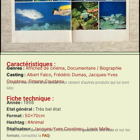
Caractéristiques :
Genres :
Affiches de cinéma
,
Documentaire / Biographie
Casting :
Albert Falco
,
Frédéric Dumas
,
Jacques-Yves
Cousteau
,
Simone Cousteau
(Cliquez sur le
nom d’un acteur
pour obtenir d’autres produits qui lui sont
liés)
Fiche technique :
Année :
1956
Etat général :
Très bel état
Format :
50x70cm
Hashtag :
#Animal
Réalisateur :
Jacques-Yves Cousteau
, Louis Malle
(Pour obtenir davantage de précisions sur la
gradation des états
et sur les
formats
, consultez la
FAQ
)