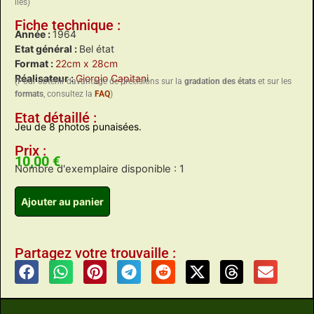
liés)
Fiche technique :
Année :
1964
Etat général :
Bel état
Format :
22cm x 28cm
Réalisateur :
Giorgio Capitani
(Pour obtenir davantage de précisions sur la
gradation des états
et sur les
formats
, consultez la
FAQ
)
Etat détaillé :
Jeu de 8 photos punaisées.
Prix :
10,00
€
Nombre d'exemplaire disponible : 1
Ajouter au panier
Partagez votre trouvaille :