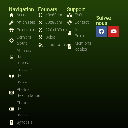
Navigation
Formats
Support
Accueil
40x60cm
FAQ
Suivez
Affichistes
60x80cm
Contact
nous
Promotions
120x160cm
A
Propos
Derniers
Belge
ajouts
Mentions
Lithographies
légales
Affiches
de
cinéma
Dossiers
de
presse
Photos
d'exploitation
Photos
de
presse
Synopsis