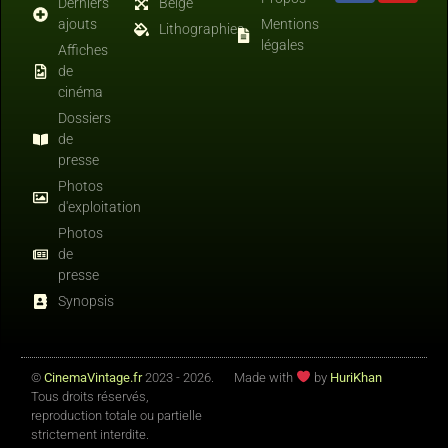
Derniers
Belge
ajouts
Mentions
Lithographies
légales
Affiches
de
cinéma
Dossiers
de
presse
Photos
d'exploitation
Photos
de
presse
Synopsis
©
CinemaVintage.fr
2023 - 2026.
Made with
by
HuriKhan
Tous droits réservés,
reproduction totale ou partielle
strictement interdite.