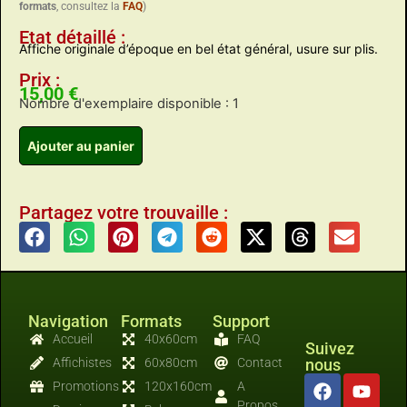
formats
, consultez la
FAQ
)
Etat détaillé :
Affiche originale d’époque en bel état général, usure sur plis.
Prix :
15,00
€
Nombre d'exemplaire disponible : 1
Ajouter au panier
Partagez votre trouvaille :
Navigation
Formats
Support
Accueil
40x60cm
FAQ
Suivez
Affichistes
60x80cm
Contact
nous
Promotions
120x160cm
A
Propos