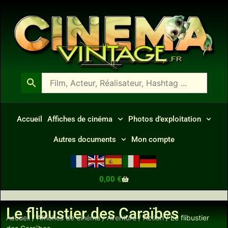
Accueil
Affiches de cinéma
Photos d’exploitation
Autres documents
Mon compte
0,00
€
Le flibustier des Caraïbes
Accueil
/
Affiches de cinéma
/
Aventure / Action
/ Le flibustier