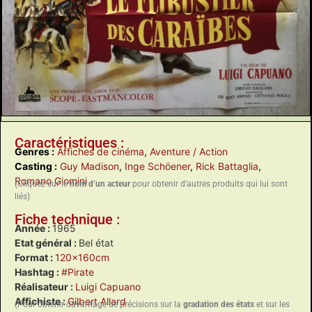
Caractéristiques :
Genres :
Affiches de cinéma
,
Aventure / Action
Casting :
Guy Madison
,
Inge Schöener
,
Rick Battaglia
,
Romano Giomini
(Cliquez sur le
nom d’un acteur
pour obtenir d’autres produits qui lui sont
liés)
Fiche technique :
Année :
1965
Etat général :
Bel état
Format :
120x160cm
Hashtag :
#Pirate
Réalisateur :
Luigi Capuano
Affichiste :
Gilbert Allard
(Pour obtenir davantage de précisions sur la
gradation des états
et sur les