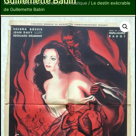
Guillemette Babin
Accueil
/
Affiches de cinéma
/
Fantastique
/ Le destin exécrable
de Guillemette Babin