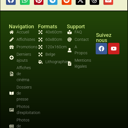
Navigation
Formats
Support
Accueil
40x60cm
FAQ
Suivez
Affichistes
60x80cm
Contact
nous
Promotions
120x160cm
A
Propos
Derniers
Belge
ajouts
Mentions
Lithographies
légales
Affiches
de
cinéma
Dossiers
de
presse
Photos
d'exploitation
Photos
de