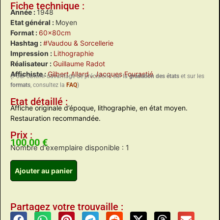
Fiche technique :
Année :
1948
Etat général :
Moyen
Format :
60x80cm
Hashtag :
#Vaudou & Sorcellerie
Impression :
Lithographie
Réalisateur :
Guillaume Radot
Affichiste :
Gilbert Allard
, Jacques Fourastié
(Pour obtenir davantage de précisions sur la
gradation des états
et sur les
formats
, consultez la
FAQ
)
Etat détaillé :
Affiche originale d’époque, lithographie, en état moyen.
Restauration recommandée.
Prix :
100,00
€
Nombre d'exemplaire disponible : 1
Ajouter au panier
Partagez votre trouvaille :