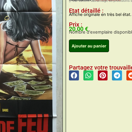
(Pour obtenir davantage de précisions 
Etat détaillé :
Affiche originale en très bel état.
Prix :
20,00
€
Nombre d'exemplaire disponible
Ajouter au panier
Partagez votre trouvaille