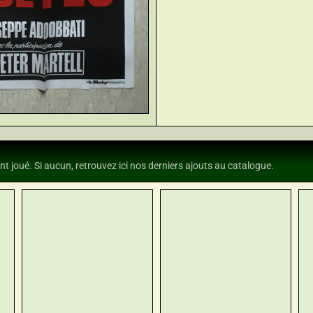
nt joué. Si aucun, retrouvez ici nos derniers ajouts au catalogue.