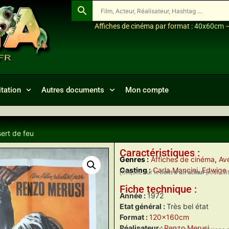
Affiches de cinéma par format :
40x60cm
tation
Autres documents
Mon compte
ert de feu
Caractéristiques :
Genres :
Affiches de cinéma
,
Ave
Casting :
Carla Mancini
,
Edwige
(Cliquez sur le
nom d’un acteur
pour obte
Fiche technique :
Année :
1972
Etat général :
Très bel état
Format :
120x160cm
Réalisateur :
Renzo Merusi