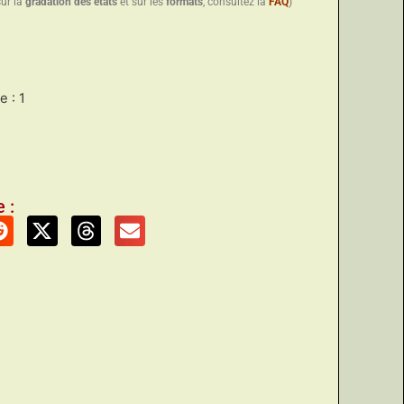
sur la
gradation des états
et sur les
formats
, consultez la
FAQ
)
 : 1
 :