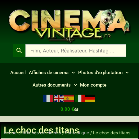
Accueil
Affiches de cinéma
Photos d’exploitation
Autres documents
Mon compte
0,00
€
Le choc des titans
Accueil
/
Affiches de cinéma
/
Fantastique
/ Le choc des titans