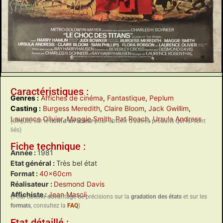
Caractéristiques :
Genres :
Affiches de cinéma
,
Fantastique
,
Peplum
Casting :
Burgess Meredith
,
Claire Bloom
,
Jack Gwillim
,
Laurence Olivier
,
Maggie Smith
,
Pat Roach
,
Ursula Andress
(Cliquez sur le
nom d’un acteur
pour obtenir d’autres produits qui lui sont
liés)
Fiche technique :
Année :
1981
Etat général :
Très bel état
Format :
40x60cm
Réalisateur :
Desmond Davis
Affichiste :
Jean Mascii
(Pour obtenir davantage de précisions sur la
gradation des états
et sur les
formats
, consultez la
FAQ
)
Etat détaillé :