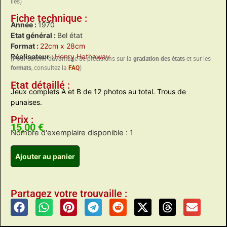
liés)
Fiche technique :
Année :
1970
Etat général :
Bel état
Format :
22cm x 28cm
Réalisateur :
Henry Hathaway
(Pour obtenir davantage de précisions sur la
gradation des états
et sur les
formats
, consultez la
FAQ
)
Etat détaillé :
Jeux complets A et B de 12 photos au total. Trous de
punaises.
Prix :
15,00
€
Nombre d'exemplaire disponible : 1
Ajouter au panier
Partagez votre trouvaille :