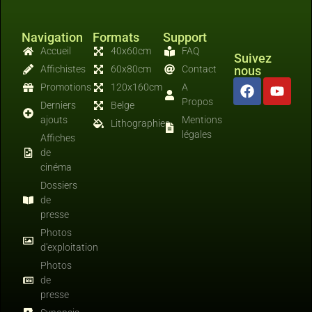
Navigation
Formats
Support
Accueil
40x60cm
FAQ
Suivez
Affichistes
60x80cm
Contact
nous
Promotions
120x160cm
A
Propos
Derniers
Belge
ajouts
Mentions
Lithographies
légales
Affiches
de
cinéma
Dossiers
de
presse
Photos
d'exploitation
Photos
de
presse