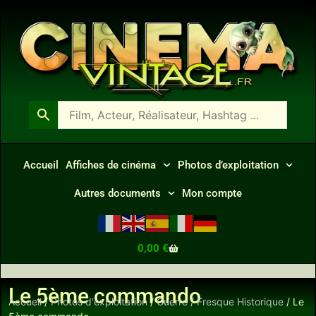
Accueil
Affiches de cinéma
Photos d’exploitation
Autres documents
Mon compte
0,00
€
Le 5ème commando
Accueil
/
Photos d'exploitation
/
Guerre / Fresque Historique
/ Le