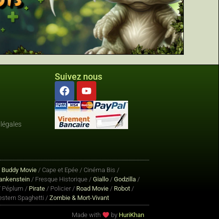
Suivez nous
légales
/
Buddy Movie
/ Cape et Epée / Cinéma Bis /
ankenstein
/ Fresque Historique /
Giallo
/
Godzilla
/
 Péplum /
Pirate
/ Policier /
Road Movie
/
Robot
/
stern Spaghetti /
Zombie & Mort-Vivant
Made with
by
HuriKhan