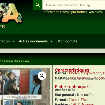
Affiches de cinéma par format :
40x60cm
tation
Autres documents
Mon compte
ngeance du sicilien
Caractéristiques :
Genres :
Photos d'exploitation
,
P
Casting :
Bud Spencer
,
François
(Cliquez sur le
nom d’un acteur
pour obte
Fiche technique :
Année :
1973
Etat général :
Très bel état
Format :
21cm x 27cm
Hashtag :
#Hill & Spencer