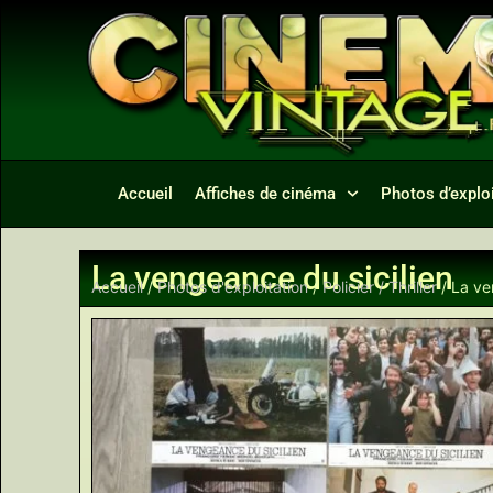
Accueil
Affiches de cinéma
Photos d’exploi
La vengeance du sicilien
Accueil
/
Photos d'exploitation
/
Policier / Thriller
/ La ve