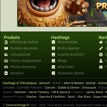
Produits
Hashtags
Navi
Affiches de cinéma
#Automobilia
A
Dossiers de presse
#Hill & Spencer
A
Lithographies
#James Bond 007
D
Photos d'exploitation
#Kaiju
M
Photos de presse
#Star Wars
P
Synopsis
#Vaisseau Spatial
Hashtags & Thématiques :
Aéronef
/ Action /
Alien & Mutant
/
Animal
/
Animat
Comédie / Comédie Policière /
Concert
/
Diable & Démon
/
Dinosaure
/ Docum
Guerre /
Hammer
/
Heroic Fantasy
/
Hill & Spencer
/ Horreur /
James Bond
/
K
Science-Fiction /
Slasher
/
Spectre & Fantôme
/
Sport
/
Star Wars
/
Super-Hé
©
CinemaVintage.fr
2023 - 2026. Tous droits réservés, reproduction totale ou pa