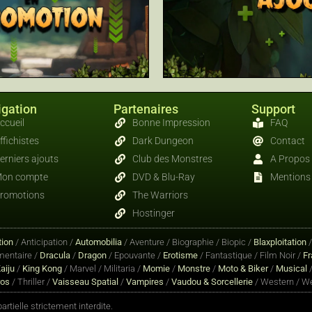
gation
Partenaires
Support
ccueil
Bonne Impression
FAQ
ffichistes
Dark Dungeon
Contact
erniers ajouts
Club des Monstres
A Propos
on compte
DVD & Blu-Ray
Mentions 
romotions
The Warriors
Hostinger
ion
/ Anticipation /
Automobilia
/ Aventure / Biographie / Biopic /
Blaxploitation
entaire /
Dracula
/
Dragon
/ Epouvante /
Erotisme
/ Fantastique / Film Noir /
Fr
aiju
/
King Kong
/ Marvel / Militaria /
Momie
/
Monstre
/
Moto & Biker
/
Musical
/
ros
/ Thriller /
Vaisseau Spatial
/
Vampires
/
Vaudou & Sorcellerie
/ Western / We
rtielle strictement interdite.