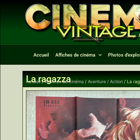
Accueil
Affiches de cinéma
Photos d’exploi
La ragazza
Accueil
/
Affiches de cinéma
/
Aventure / Action
/ La ra