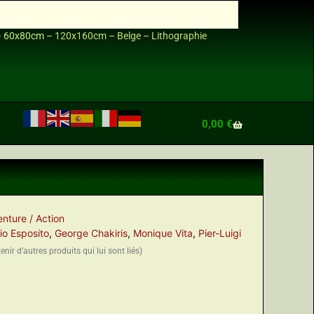
–
60x80cm
–
120x160cm
–
Belge
–
Lithographie
0,00
€
nture / Action
io Esposito
,
George Chakiris
,
Monique Vita
,
Pier-Luigi
nir d’autres produits qui lui sont liés)