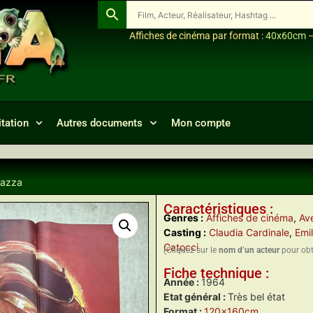
Affiches de cinéma par format :
40x60cm
tation
Autres documents
Mon compte
gazza
Caractéristiques :
Genres :
Affiches de cinéma
,
Ave
Casting :
Claudia Cardinale
,
Emil
Catocci
(Cliquez sur le
nom d’un acteur
pour obte
Fiche technique :
Année :
1964
Etat général :
Très bel état
Format :
120x160cm