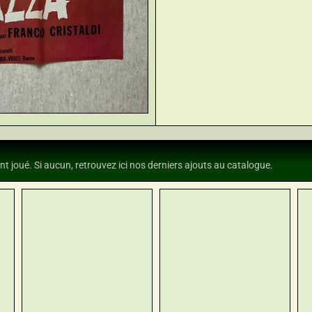
nt joué. Si aucun, retrouvez ici nos derniers ajouts au catalogue.